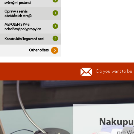
svěrnými prstenci
Opravy a servis
obráběcích strojů
MEPOLEN S PP-S,
nehořlavý polypropylen
Konstrukční legovaná ocel
Other offers
Do you want to be