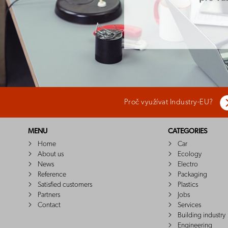
Proč využívat Industry-EU?
MENU
CATEGORIES
Home
Car
About us
Ecology
News
Electro
Reference
Packaging
Satisfied customers
Plastics
Partners
Jobs
Contact
Services
Building industry
Engineering