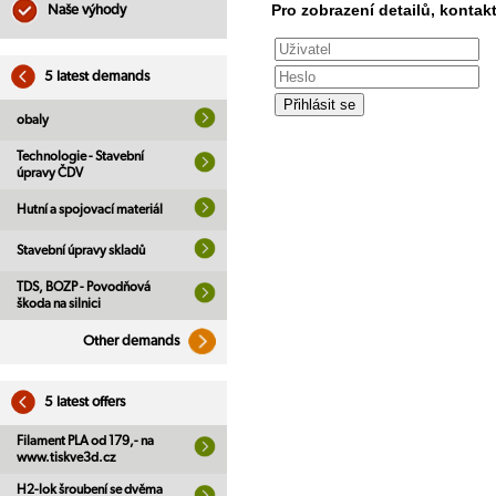
Pro zobrazení detailů, kontakt
Naše výhody
5 latest demands
obaly
Technologie - Stavební
úpravy ČDV
Hutní a spojovací materiál
Stavební úpravy skladů
TDS, BOZP - Povodňová
škoda na silnici
Other demands
5 latest offers
Filament PLA od 179,- na
www.tiskve3d.cz
H2-lok šroubení se dvěma