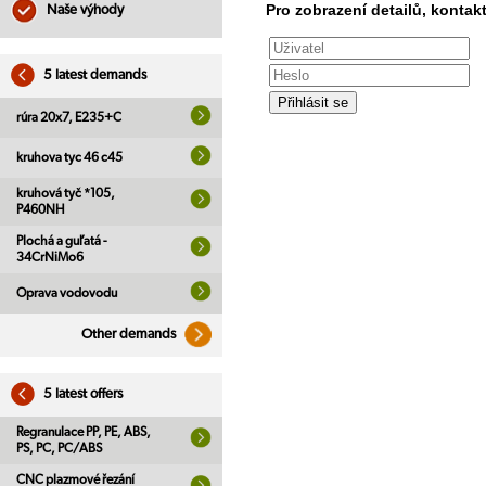
Pro zobrazení detailů, kontakt
Naše výhody
5 latest demands
rúra 20x7, E235+C
kruhova tyc 46 c45
kruhová tyč *105,
P460NH
Plochá a guľatá -
34CrNiMo6
Oprava vodovodu
Other demands
5 latest offers
Regranulace PP, PE, ABS,
PS, PC, PC/ABS
CNC plazmové řezání