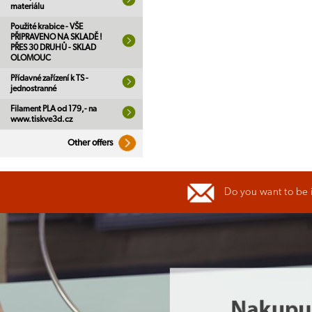
materiálu
Použité krabice - VŠE
PŘIPRAVENO NA SKLADĚ !
PŘES 30 DRUHŮ - SKLAD
OLOMOUC
Přídavné zařízení k TS -
jednostranné
Filament PLA od 179,- na
www.tiskve3d.cz
Other offers
Do you want to be