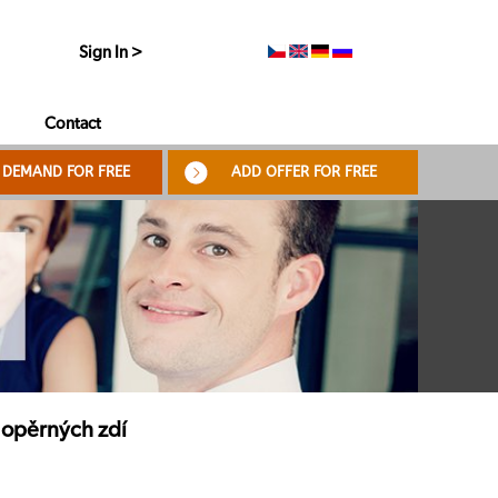
Sign In >
Contact
 DEMAND FOR FREE
ADD OFFER FOR FREE
 opěrných zdí