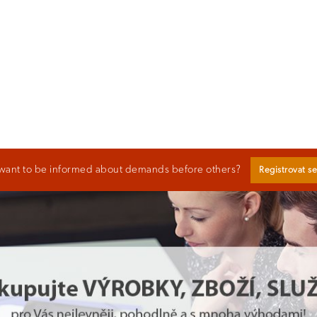
want to be informed about demands before others?
Registrovat s