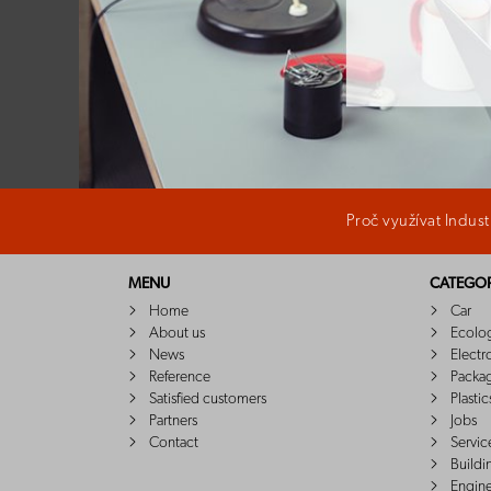
Proč využívat Indus
MENU
CATEGOR
Home
Car
About us
Ecolo
News
Electr
Reference
Packa
Satisfied customers
Plastic
Partners
Jobs
Contact
Servic
Buildi
Engin