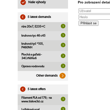
Pro zobrazení detai
Naše výhody
5 latest demands
rúra 20x7, E235+C
kruhova tyc 46 c45
kruhová tyč *105,
P460NH
Plochá a guľatá -
34CrNiMo6
Oprava vodovodu
Other demands
5 latest offers
Filament PLA od 179,- na
www.tiskve3d.cz
Ložisková ocel