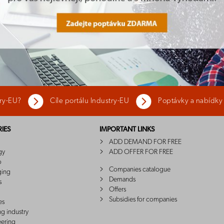
try-EU?
Cíle portálu Industry-EU
Poptávky a nabídky
IES
IMPORTANT LINKS
ADD DEMAND FOR FREE
gy
ADD OFFER FOR FREE
o
Companies catalogue
ging
Demands
s
Offers
Subsidies for companies
es
ng industry
eering