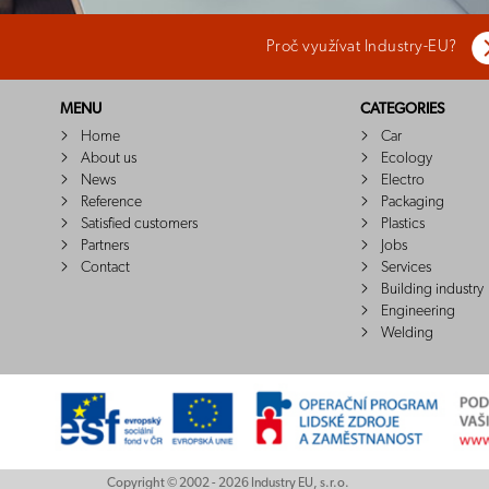
Proč využívat Industry-EU?
MENU
CATEGORIES
Home
Car
About us
Ecology
News
Electro
Reference
Packaging
Satisfied customers
Plastics
Partners
Jobs
Contact
Services
Building industry
Engineering
Welding
Copyright © 2002 - 2026 Industry EU, s.r.o.