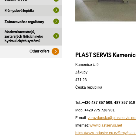
Průmyslová lepidla
Zobrazovače a regulátory
Modernizace strojů,
zastaralých řídících nebo
hydraulických systémů
Other offers
PLAST SERVIS Kamenice 
Kamenice č. 9
Zákupy
471 23
Česká republika
Tel.:
+420 487 857 509, 487 857 510
Mob.:
+420 775 728 901
E-mail:
verazdanska@plastservis.ne
Internet:
www.plastservis.net
https://www.industry-eu.cz/firmy/plas