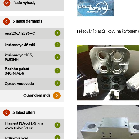
Naše výhody
5 latest demands
Frézování plastů i kovů na čtyřosé
rúra 20x7, E235+C
kruhova tyc 46 c45
kruhová tyč *105,
P460NH
Plochá a guľatá -
34CrNiMo6
Oprava vodovodu
Other demands
5 latest offers
Filament PLA od 179,- na
www.tiskve3d.cz
Ložisková ocel