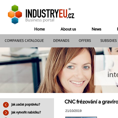
Home
About us
News
COMPANIES CATALOGUE
DEMANDS
OFFERS
SUBSIDIES
CNC frézování a gravíro
Jak zadat poptávku?
21/10/2019
Jak vytvořit nabídku?