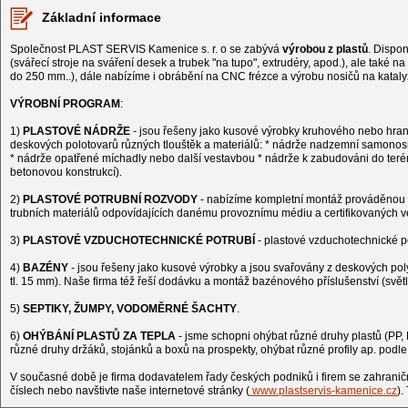
Základní informace
Společnost PLAST SERVIS Kamenice s. r. o se zabývá
výrobou z plastů
. Dispon
(svářecí stroje na sváření desek a trubek "na tupo", extrudéry, apod.), ale také 
do 250 mm..), dále nabízíme i obrábění na CNC frézce a výrobu nosičů na kataly
VÝROBNÍ PROGRAM
:
1)
PLASTOVÉ NÁDRŽE
- jsou řešeny jako kusové výrobky kruhového nebo hrana
deskových polotovarů různých tlouštěk a materiálů: * nádrže nadzemní samonos
* nádrže opatřené míchadly nebo další vestavbou * nádrže k zabudováni do teré
betonovou konstrukcí).
2)
PLASTOVÉ POTRUBNÍ ROZVODY
- nabízíme kompletní montáž prováděnou k
trubních materiálů odpovídajících danému provoznímu médiu a certifikovaných 
3)
PLASTOVÉ VZDUCHOTECHNICKÉ POTRUBÍ
- plastové vzduchotechnické po
4)
BAZÉNY
- jsou řešeny jako kusové výrobky a jsou svařovány z deskových poly
tl. 15 mm). Naše firma též řeší dodávku a montáž bazénového příslušenství (světla, 
5)
SEPTIKY, ŽUMPY, VODOMĚRNÉ ŠACHTY
.
6)
OHÝBÁNÍ PLASTŮ ZA TEPLA
- jsme schopni ohýbat různé druhy plastů (PP,
různé druhy držáků, stojánků a boxů na prospekty, ohýbat různé profily ap. podle
V současné době je firma dodavatelem řady českých podniků i firem se zahraničn
číslech nebo navštivte naše internetové stránky (
www.plastservis-kamenice.cz
).