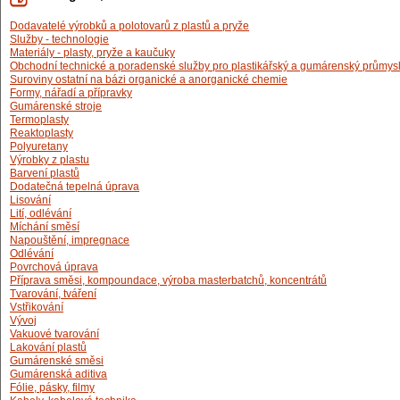
Dodavatelé výrobků a polotovarů z plastů a pryže
Služby - technologie
Materiály - plasty, pryže a kaučuky
Obchodní technické a poradenské služby pro plastikářský a gumárenský průmys
Suroviny ostatní na bázi organické a anorganické chemie
Formy, nářadí a přípravky
Gumárenské stroje
Termoplasty
Reaktoplasty
Polyuretany
Výrobky z plastu
Barvení plastů
Dodatečná tepelná úprava
Lisování
Lití, odlévání
Míchání směsí
Napouštění, impregnace
Odlévání
Povrchová úprava
Příprava směsi, kompoundace, výroba masterbatchů, koncentrátů
Tvarování, tváření
Vstřikování
Vývoj
Vakuové tvarování
Lakování plastů
Gumárenské směsi
Gumárenská aditiva
Fólie, pásky, filmy