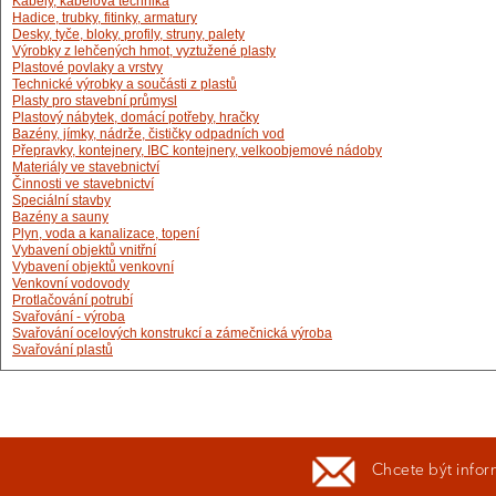
Kabely, kabelová technika
Hadice, trubky, fitinky, armatury
Desky, tyče, bloky, profily, struny, palety
Výrobky z lehčených hmot, vyztužené plasty
Plastové povlaky a vrstvy
Technické výrobky a součásti z plastů
Plasty pro stavební průmysl
Plastový nábytek, domácí potřeby, hračky
Bazény, jímky, nádrže, čističky odpadních vod
Přepravky, kontejnery, IBC kontejnery, velkoobjemové nádoby
Materiály ve stavebnictví
Činnosti ve stavebnictví
Speciální stavby
Bazény a sauny
Plyn, voda a kanalizace, topení
Vybavení objektů vnitřní
Vybavení objektů venkovní
Venkovní vodovody
Protlačování potrubí
Svařování - výroba
Svařování ocelových konstrukcí a zámečnická výroba
Svařování plastů
Chcete být infor