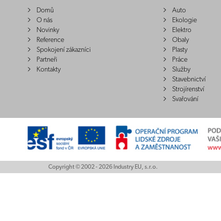
Domů
Auto
O nás
Ekologie
Novinky
Elektro
Reference
Obaly
Spokojení zákazníci
Plasty
Partneři
Práce
Kontakty
Služby
Stavebnictví
Strojírenství
Svařování
Copyright © 2002 - 2026 Industry EU, s.r.o.