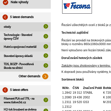
Naše výhody
5 latest demands
Řezání ušlechtilých ocelí z bloků je 
obaly
Technické zajištění
Technologie - Stavební
úpravy ČDV
Řezání se provádí na blokových pá
bloky o rozměru 860x1060x3000 mm a
Hutní a spojovací materiál
Není vyloučeno ani řezání bloků zák
Stavební úpravy skladů
Doručování hotových zásilek
TDS, BOZP - Povodňová
Zakázky jsou zhotovovány v termínu 
škoda na silnici
K dopravě jsou používány systémy, k
Other demands
Sortiment bloků
W.Nr.
ČSN
Značení Poldi
Bohle
5 latest offers
1.2842
19 312
STABIL
K 720
1.2080
19 436
2002
K 100
Filament PLA od 179,- na
1.2311
19 520
GS3
M 20
www.tiskve3d.cz
1.2312
H2-lok šroubení se dvěma