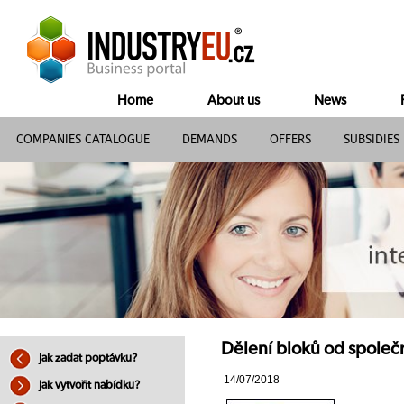
Home
About us
News
COMPANIES CATALOGUE
DEMANDS
OFFERS
SUBSIDIES
Dělení bloků od společ
Jak zadat poptávku?
14/07/2018
Jak vytvořit nabídku?