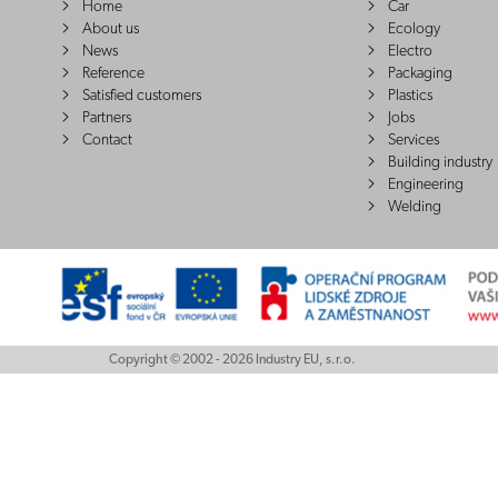
Home
Car
About us
Ecology
News
Electro
Reference
Packaging
Satisfied customers
Plastics
Partners
Jobs
Contact
Services
Building industry
Engineering
Welding
Copyright © 2002 - 2026 Industry EU, s.r.o.