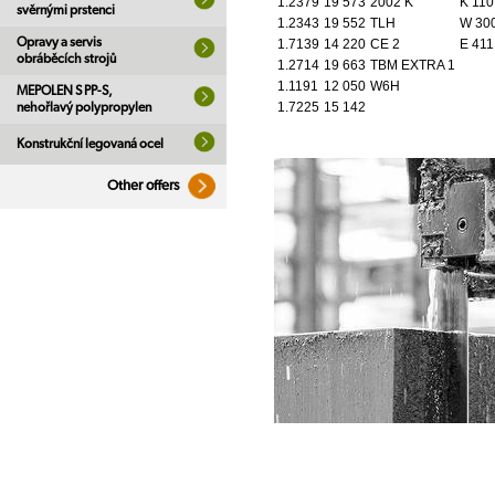
1.2379
19 573
2002 K
K 110
svěrnými prstenci
1.2343
19 552
TLH
W 30
Opravy a servis
1.7139
14 220
CE 2
E 411
obráběcích strojů
1.2714
19 663
TBM EXTRA 1
1.1191
12 050
W6H
MEPOLEN S PP-S,
1.7225
15 142
nehořlavý polypropylen
Konstrukční legovaná ocel
Other offers