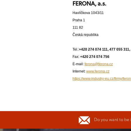
FERONA, a.s.
Havlíčkova 1043/11
Praha 1
111 82
Česká republika
Tel.:
+420 274 074 111, 477 055 311,
Fax:
+420 274 074 756
E-mail:
ferona@ferona.cz
Internet:
www.ferona.cz
https://www.industry-eu.cz/firmy/fero
Do you want to be