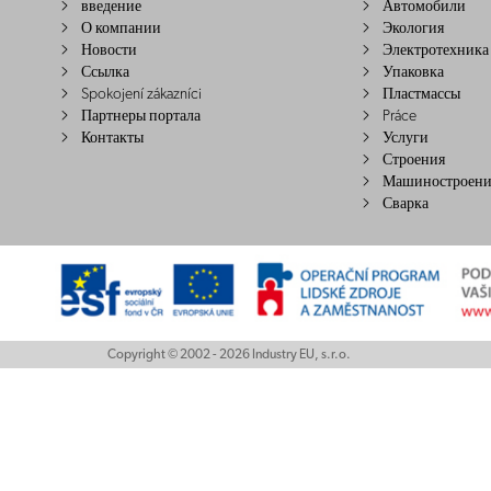
введение
Автомобили
О компании
Экология
Новости
Электротехника
Ссылка
Упаковка
Spokojení zákazníci
Пластмассы
Партнеры портала
Práce
Контакты
Услуги
Строения
Машиностроени
Сварка
Copyright © 2002 - 2026 Industry EU, s.r.o.