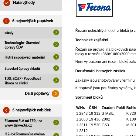
Naše výhody
5 nejnovějších poptávek
Řezání ušlechtilých ocelí z bloků je 
obaly
Technické zajištění
Technologie - Stavební
úpravy ČDV
Řezání se provádí na blokových pá
bloky o rozměru 860x1060x3000 mm a
Hutní a spojovací materiál
Není vyloučeno ani řezání bloků zák
Stavební úpravy skladů
Doručování hotových zásilek
TDS, BOZP - Povodňová
Zakázky jsou zhotovovány v termínu 
škoda na silnici
K dopravě jsou používány systémy, k
Další poptávky
Sortiment bloků
W.Nr.
ČSN
Značení Poldi
Bohle
5 nejnovějších nabídek
1.2842
19 312
STABIL
K 720
1.2080
19 436
2002
K 100
Filament PLA od 179,- na
1.2311
19 520
GS3
M 20
www.tiskve3d.cz
1.2312
H2-lok šroubení se dvěma