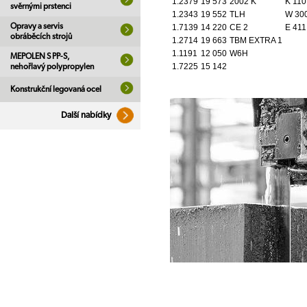
1.2379
19 573
2002 K
K 110
svěrnými prstenci
1.2343
19 552
TLH
W 30
Opravy a servis
1.7139
14 220
CE 2
E 411
obráběcích strojů
1.2714
19 663
TBM EXTRA 1
1.1191
12 050
W6H
MEPOLEN S PP-S,
1.7225
15 142
nehořlavý polypropylen
Konstrukční legovaná ocel
Další nabídky