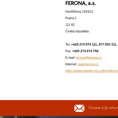
FERONA, a.s.
Havlíčkova 1043/11
Praha 1
111 82
Česká republika
Tel.:
+420 274 074 111, 477 055 311,
Fax:
+420 274 074 756
E-mail:
ferona@ferona.cz
Internet:
www.ferona.cz
https://www.industry-eu.cz/firmy/fero
Chcete být infor