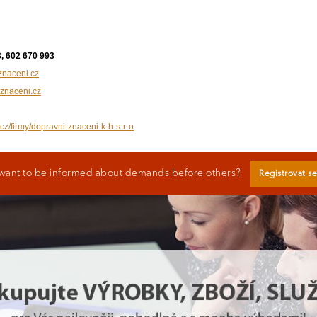
, 602 670 993
znaceni.cz
znaceni.cz
.cz/firmy/dopravni-znaceni-k-h-s-r-o
want to be informed about demands before others?
Registrovat s