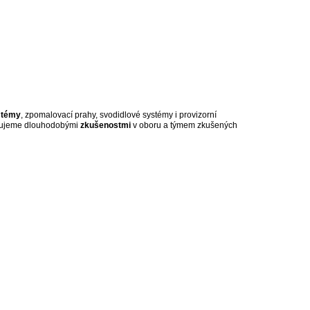
stémy
, zpomalovací prahy, svodidlové systémy i provizorní
ponujeme dlouhodobými
zkušenostmi
v oboru a týmem zkušených