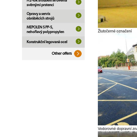
H2-lok šroubení se dvěma
svěrnými prstenci
Opravy a servis
obráběcích strojů
MEPOLEN S PP-S,
Žlutočerné označení
nehořlavý polypropylen
Konstrukční legovaná ocel
Other offers
Vodorovné dopravní zn