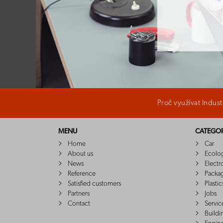
Proč využívat Indus
MENU
CATEGOR
Home
Car
About us
Ecolo
News
Electr
Reference
Packa
Satisfied customers
Plastic
Partners
Jobs
Contact
Servic
Buildi