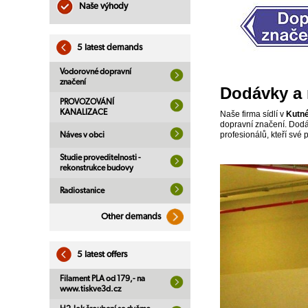
Naše výhody
5 latest demands
Vodorovné dopravní
značení
Dodávky a 
PROVOZOVÁNÍ
KANALIZACE
Naše firma sídlí v
Kutn
dopravní značení. Do
profesionálů, kteří své 
Náves v obci
Studie proveditelnosti -
rekonstrukce budovy
Radiostanice
Other demands
5 latest offers
Filament PLA od 179,- na
www.tiskve3d.cz