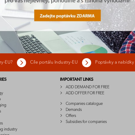
try-EU?
Cíle portálu Industry-EU
Poptávky a nabídky
IES
IMPORTANT LINKS
ADD DEMAND FOR FREE
gy
ADD OFFER FOR FREE
o
Companies catalogue
ging
Demands
s
Offers
Subsidies for companies
es
ng industry