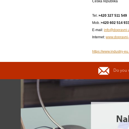
Česká republika
Tel.:
+420 327 511 549
Mob.:
+420 602 514 933
E-mail:
info@dopravni-
Internet:
www.dopravni-
https://www.industry-eu
Do you 