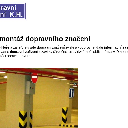
montáž dopravního značení
é Hoře
a zajišťuje trvalé
dopravní značení
svislé a vodorovné, dále
informační sy
dáváme
dopravní zařízení
, uzavírky částečné, uzavírky úplné, objízdné trasy. Dis
práci opravdu rozumí.