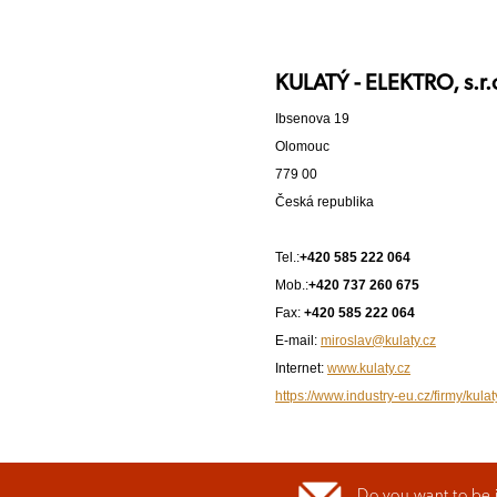
KULATÝ - ELEKTRO, s.r.
Ibsenova 19
Olomouc
779 00
Česká republika
Tel.:
+420 585 222 064
Mob.:
+420 737 260 675
Fax:
+420 585 222 064
E-mail:
miroslav@kulaty.cz
Internet:
www.kulaty.cz
https://www.industry-eu.cz/firmy/kulat
Do you want to be