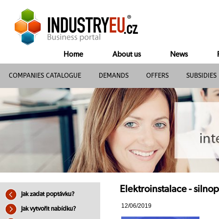
Home
About us
News
COMPANIES CATALOGUE
DEMANDS
OFFERS
SUBSIDIES
Elektroinstalace - siln
Jak zadat poptávku?
12/06/2019
Jak vytvořit nabídku?