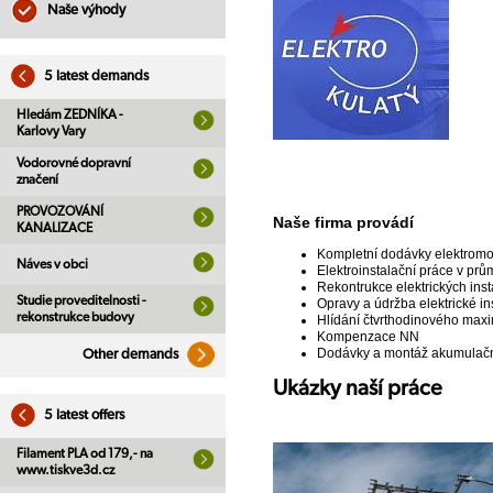
Naše výhody
5 latest demands
Hledám ZEDNÍKA -
Karlovy Vary
Vodorovné dopravní
značení
PROVOZOVÁNÍ
Naše firma provádí
KANALIZACE
Kompletní dodávky elektromo
Náves v obci
Elektroinstalační práce v pr
Rekontrukce elektrických inst
Studie proveditelnosti -
Opravy a údržba elektrické in
rekonstrukce budovy
Hlídání čtvrthodinového max
Kompenzace NN
Dodávky a montáž akumulačn
Other demands
Ukázky naší práce
5 latest offers
Filament PLA od 179,- na
www.tiskve3d.cz