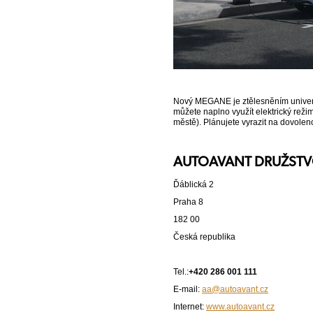
Nový MEGANE je ztělesněním univerzá
můžete naplno využít elektrický režim
městě). Plánujete vyrazit na dovolen
AUTOAVANT DRUŽST
Ďáblická 2
Praha 8
182 00
Česká republika
Tel.:
+420 286 001 111
E-mail:
aa@autoavant.cz
Internet:
www.autoavant.cz