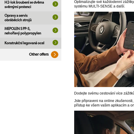
Optimalizujte své každodenní zážitky
H2-lok šroubení se dvěma
systému MULTI-SENSE a další.
svěrnými prstenci
Opravy a servis
obráběcích strojů
MEPOLEN S PP-S,
nehořlavý polypropylen
Konstrukční legovaná ocel
Other offers
Dodejte svému cestování více zážit
Jste připraveni na online zkušenost
přístup ke všem vašim aplikacím a 