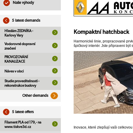
Naše výhody
5 latest demands
Kompaktní hatchback
Hledám ZEDNÍKA -
Karlovy Vary
Harmonické linie, propracované prvky
Vodorovné dopravní
špičkový interiér. Jste připraveni bý
značení
PROVOZOVÁNÍ
KANALIZACE
Náves v obci
Studie proveditelnosti -
rekonstrukce budovy
Other demands
5 latest offers
Filament PLA od 179,- na
www.tiskve3d.cz
Inovace, které zlepšují vaši celkovo