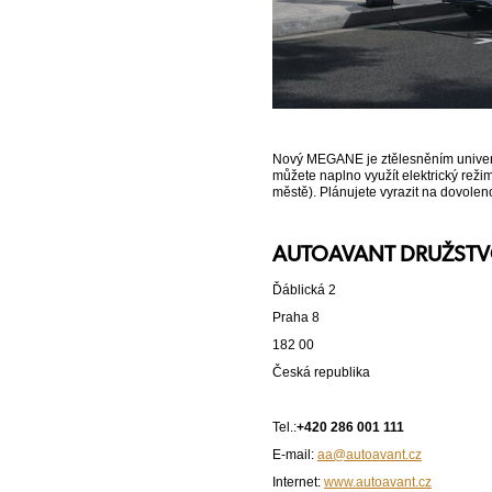
Nový MEGANE je ztělesněním univerzá
můžete naplno využít elektrický režim
městě). Plánujete vyrazit na dovolen
AUTOAVANT DRUŽST
Ďáblická 2
Praha 8
182 00
Česká republika
Tel.:
+420 286 001 111
E-mail:
aa@autoavant.cz
Internet:
www.autoavant.cz