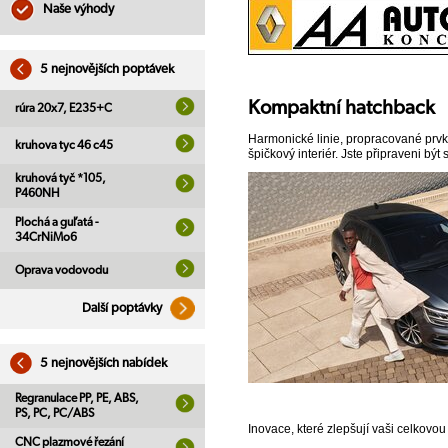
Naše výhody
5 nejnovějších poptávek
Kompaktní hatchback
rúra 20x7, E235+C
Harmonické linie, propracované prvky
kruhova tyc 46 c45
špičkový interiér. Jste připraveni bý
kruhová tyč *105,
P460NH
Plochá a guľatá -
34CrNiMo6
Oprava vodovodu
Další poptávky
5 nejnovějších nabídek
Regranulace PP, PE, ABS,
PS, PC, PC/ABS
Inovace, které zlepšují vaši celkovo
CNC plazmové řezání