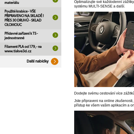
Optimalizujte své každodenní zážitky
materiálu
systému MULTI-SENSE a další.
Použité krabice - VŠE
PŘIPRAVENO NA SKLADĚ !
PŘES 30 DRUHŮ - SKLAD
OLOMOUC
Přídavné zařízení k TS -
jednostranné
Filament PLA od 179,- na
www.tiskve3d.cz
Další nabídky
Dodejte svému cestování více zážit
Jste připraveni na online zkušenost
přístup ke všem vašim aplikacím a 