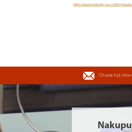
https://www.industry-eu.cz/firmy/aut
Chcete být infor