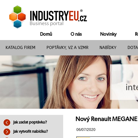
Domů
O nás
Novinky
R
KATALOG FIREM
POPTÁVKY, VZ A VZMR
NABÍDKY
DOTA
Nový Renault MEGAN
Jak zadat poptávku?
06/07/2020
Jak vytvořit nabídku?