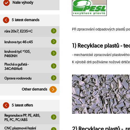
Naše výhody
5 latest demands
Při zpracování odpadových plastů p
rúra 20x7, E235+C
kruhova tyc 46 c45
1) Recyklace plastů - t
kruhová tyč *105,
- mechanické zpracování plastového od
P460NH
K výrobě drti požíváme nožové drtiče
Plochá a guľatá -
34CrNiMo6
Oprava vodovodu
Other demands
5 latest offers
Regranulace PP, PE, ABS,
PS, PC, PC/ABS
2) Recyklace plastů - r
CNC plazmové řezání