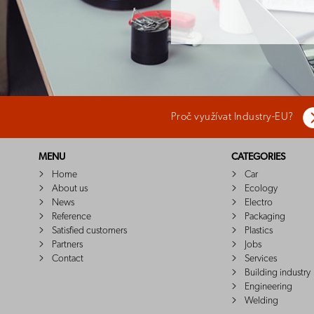
Proč využívat Industry-EU?
MENU
CATEGORIES
Home
Car
About us
Ecology
News
Electro
Reference
Packaging
Satisfied customers
Plastics
Partners
Jobs
Contact
Services
Building industry
Engineering
Welding