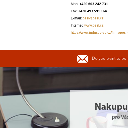
Mob.:
+420 603 242 731
Fax:
+420 493 591 164
E-mail:
pesl@pesl.cz
Internet:
www.pesl.cz
https://www.industry-eu.cz/firmy/pesl-
Do you want to be