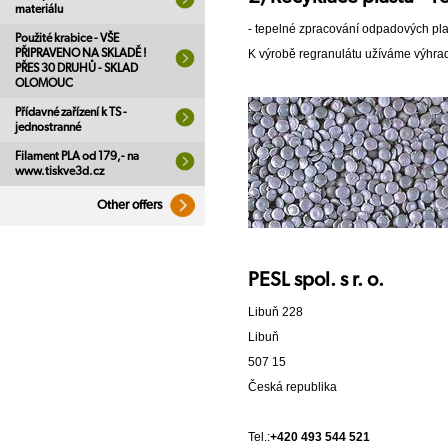
materiálu
- tepelné zpracování odpadových plas
Použité krabice - VŠE
K výrobě regranulátu užíváme výhradn
PŘIPRAVENO NA SKLADĚ !
PŘES 30 DRUHŮ - SKLAD
OLOMOUC
Přídavné zařízení k TS -
jednostranné
Filament PLA od 179,- na
www.tiskve3d.cz
Other offers
PESL spol. s r. o.
Libuň 228
Libuň
507 15
Česká republika
Tel.:
+420 493 544 521