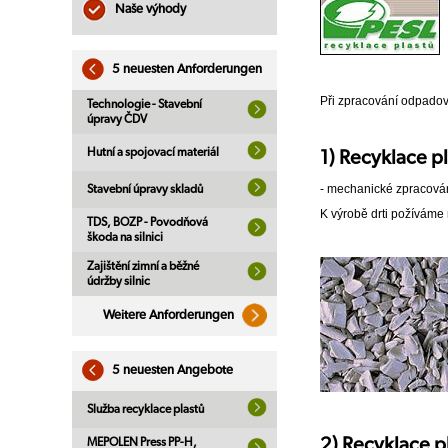
Naše výhody
5 neuesten Anforderungen
Při zpracování odpadov
Technologie - Stavební
úpravy ČDV
Hutní a spojovací materiál
1) Recyklace pl
- mechanické zpracování
Stavební úpravy skladů
K výrobě drti požíváme 
TDS, BOZP - Povodňová
škoda na silnici
Zajištění zimní a běžné
údržby silnic
Weitere Anforderungen
5 neuesten Angebote
Služba recyklace plastů
2) Recyklace p
MEPOLEN Press PP-H,