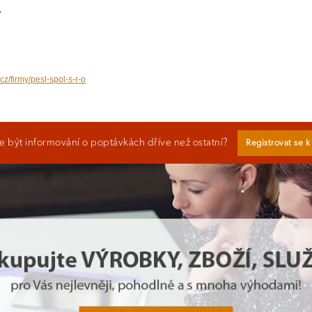
1
cz/firmy/pesl-spol-s-r-o
 být informování o poptávkách dříve než ostatní?
Registrovat se 