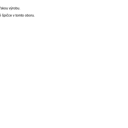
ářskou výrobu.
é špičce v tomto oboru.