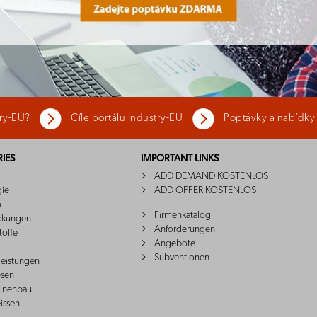
try-EU?
Cíle portálu Industry-EU
Poptávky a nabídky
IES
IMPORTANT LINKS
ADD DEMAND KOSTENLOS
gie
ADD OFFER KOSTENLOS
o
Firmenkatalog
ckungen
Anforderungen
toffe
Angebote
Subventionen
leistungen
sen
inenbau
issen