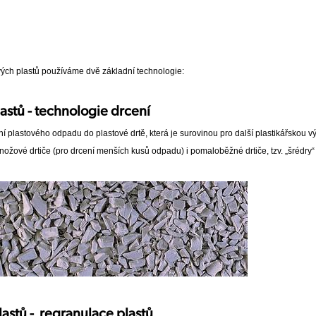
ých plastů používáme dvě základní technologie:
astů - technologie drcení
 plastového odpadu do plastové drtě, která je surovinou pro další plastikářskou výro
nožové drtiče (pro drcení menších kusů odpadu) i pomaloběžné drtiče, tzv. „šrédry“
lastů - regranulace plastů