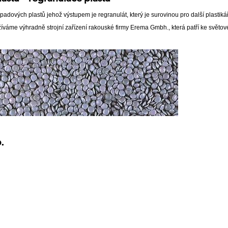
padových plastů jehož výstupem je regranulát, který je surovinou pro další plastik
íváme výhradně strojní zařízení rakouské firmy Erema Gmbh., která patří ke světov
o.