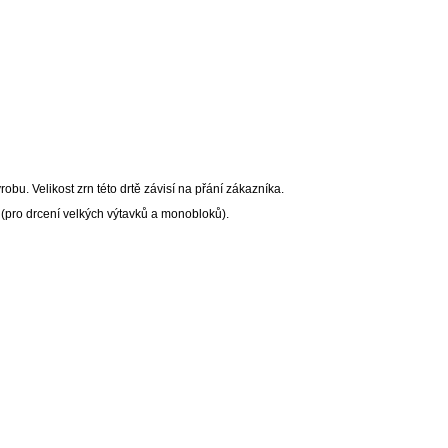
bu. Velikost zrn této drtě závisí na přání zákazníka.
 (pro drcení velkých výtavků a monobloků).