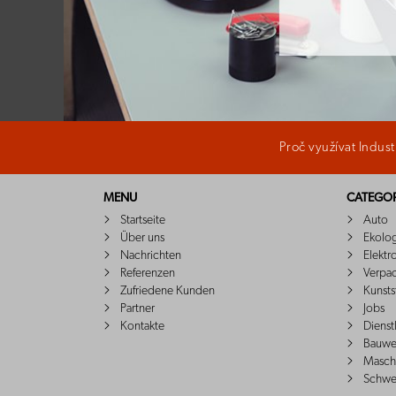
Proč využívat Indus
MENU
CATEGOR
Startseite
Auto
Über uns
Ekolo
Nachrichten
Elektr
Referenzen
Verpa
Zufriedene Kunden
Kunsts
Partner
Jobs
Kontakte
Dienst
Bauwe
Masch
Schwe