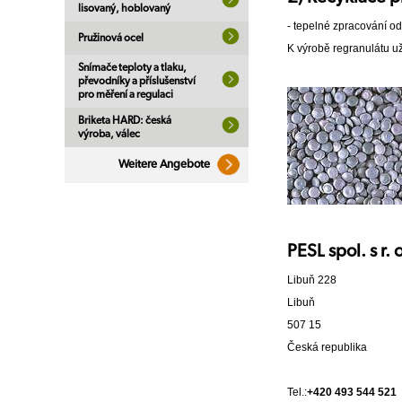
lisovaný, hoblovaný
- tepelné zpracování od
Pružinová ocel
K výrobě regranulátu už
Snímače teploty a tlaku,
převodníky a příslušenství
pro měření a regulaci
Briketa HARD: česká
výroba, válec
Weitere Angebote
PESL spol. s r. 
Libuň 228
Libuň
507 15
Česká republika
Tel.:
+420 493 544 521