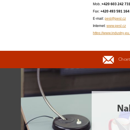
Mob.:
+420 603 242 73
Fax:
+420 493 591 164
E-mail:
pesl@pesl.cz
Internet:
www.pesl.cz
https://www.industry-eu.
Chcete