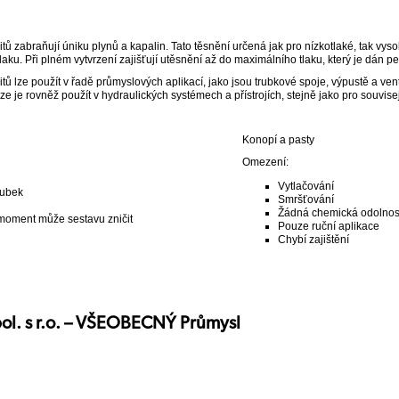
ů zabraňují úniku plynů a kapalin. Tato těsnění určená jak pro nízkotlaké, tak vysok
laku. Při plném vytvrzení zajišťují utěsnění až do maximálního tlaku, který je dán p
tů lze použít v řadě průmyslových aplikací, jako jsou trubkové spoje, výpustě a ve
e je rovněž použít v hydraulických systémech a přístrojích, stejně jako pro souvisejí
Konopí a pasty
Omezení:
Vytlačování
rubek
Smršťování
Žádná chemická odolnos
 moment může sestavu zničit
Pouze ruční aplikace
Chybí zajištění
ol. s r.o. – VŠEOBECNÝ Průmysl