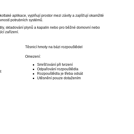
otlaké aplikace, vyplňují prostor mezi závity a zajišťují okamžité
evností potrubních systémů.
ntily, skladování plynů a kapalin nebo pro běžné domovní nebo
cí zařízení.
Těsnicí hmoty na bázi rozpouštědel
Omezení:
Smršťování při tvrzení
Odpařování rozpouštědla
t
Rozpouštědla je třeba odsát
Utěsnění pouze dotažením