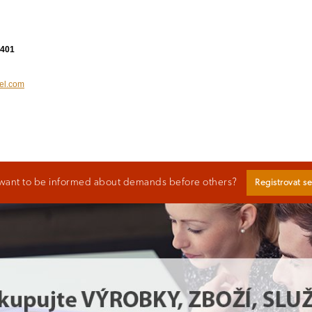
 401
kel.com
want to be informed about demands before others?
Registrovat s