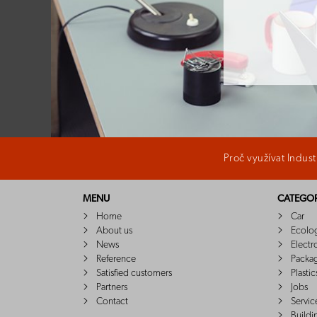
Proč využívat Indus
MENU
CATEGOR
Home
Car
About us
Ecolo
News
Electr
Reference
Packa
Satisfied customers
Plastic
Partners
Jobs
Contact
Servic
Buildi