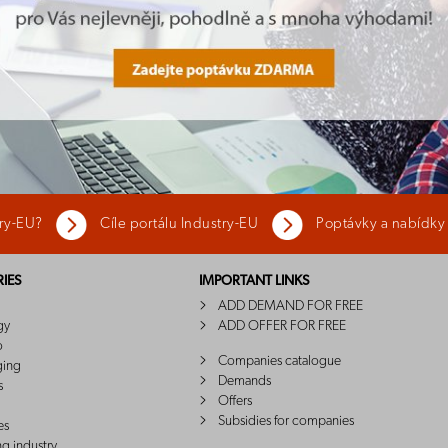
try-EU?
Cíle portálu Industry-EU
Poptávky a nabídky
IES
IMPORTANT LINKS
ADD DEMAND FOR FREE
gy
ADD OFFER FOR FREE
o
Companies catalogue
ging
Demands
s
Offers
Subsidies for companies
es
ng industry