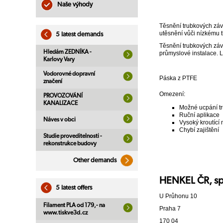
Naše výhody
Těsnění trubkových závit
utěsnění vůči nízkému t
5 latest demands
Těsnění trubkových závi
Hledám ZEDNÍKA -
průmyslové instalace. Lz
Karlovy Vary
Vodorovné dopravní
Páska z PTFE
značení
Omezení:
PROVOZOVÁNÍ
KANALIZACE
Možné ucpání t
Ruční aplikace
Náves v obci
Vysoký kroutící
Chybí zajištění
Studie proveditelnosti -
rekonstrukce budovy
Other demands
HENKEL ČR, sp
5 latest offers
U Průhonu 10
Filament PLA od 179,- na
Praha 7
www.tiskve3d.cz
170 04