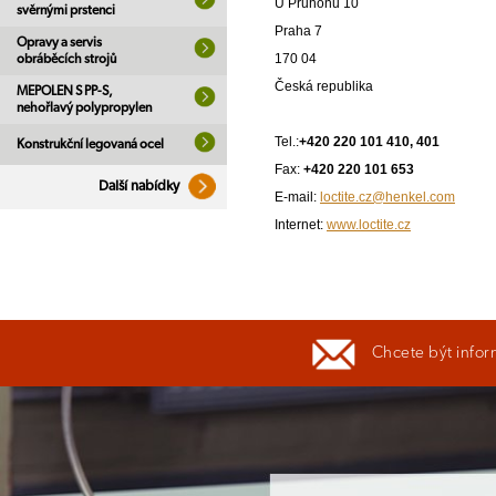
U Průhonu 10
svěrnými prstenci
Praha 7
Opravy a servis
170 04
obráběcích strojů
Česká republika
MEPOLEN S PP-S,
nehořlavý polypropylen
Tel.:
+420 220 101 410, 401
Konstrukční legovaná ocel
Fax:
+420 220 101 653
Další nabídky
E-mail:
loctite.cz@henkel.com
Internet:
www.loctite.cz
Chcete být infor