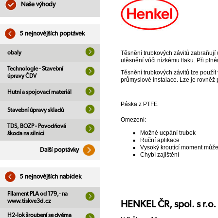
Naše výhody
5 nejnovějších poptávek
obaly
Těsnění trubkových závitů zabraňují ú
utěsnění vůči nízkému tlaku. Při plné
Technologie - Stavební
Těsnění trubkových závitů lze použít
úpravy ČDV
průmyslové instalace. Lze je rovněž p
Hutní a spojovací materiál
Páska z PTFE
Stavební úpravy skladů
Omezení:
TDS, BOZP - Povodňová
Možné ucpání trubek
škoda na silnici
Ruční aplikace
Vysoký kroutící moment může 
Další poptávky
Chybí zajištění
5 nejnovějších nabídek
Filament PLA od 179,- na
www.tiskve3d.cz
HENKEL ČR, spol. s r.
H2-lok šroubení se dvěma