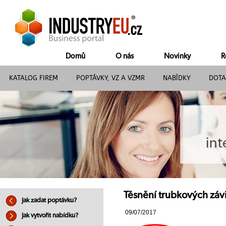
Domů
O nás
Novinky
R
KATALOG FIREM
POPTÁVKY, VZ A VZMR
NABÍDKY
DOTA
Těsnění trubkových záv
Jak zadat poptávku?
09/07/2017
Jak vytvořit nabídku?