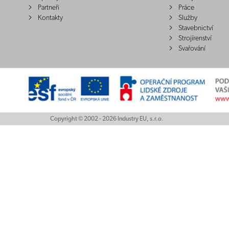
Partneři
Práce
Kontakty
Služby
Stavebnictví
Strojírenství
Svařování
Copyright © 2002 - 2026 Industry EU, s.r.o.