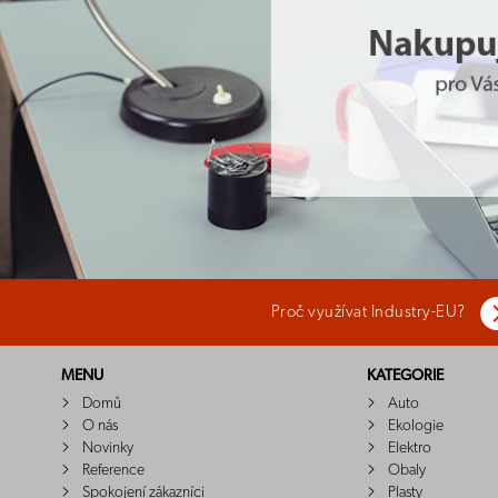
Proč využívat Industry-EU?
MENU
KATEGORIE
Domů
Auto
O nás
Ekologie
Novinky
Elektro
Reference
Obaly
Spokojení zákazníci
Plasty