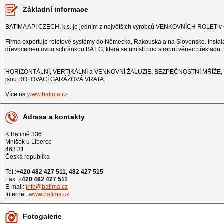
Základní informace
BATIMA API CZECH, k.s. je jedním z největších výrobců VENKOVNÍCH ROLET v
Firma exportuje roletové systémy do Německa, Rakouska a na Slovensko. Instal
dřevocementovou schránkou BAT G, která se umístí pod stropní věnec překladu.
HORIZONTÁLNÍ, VERTIKÁLNÍ a VENKOVNÍ ŽALUZIE, BEZPEČNOSTNÍ MŘÍŽE, PO
jsou ROLOVACÍ GARÁŽOVÁ VRATA.
Více na
www.batima.cz
Adresa a kontakty
K Batimě 336
Mníšek u Liberce
463 31
Česká republika
Tel.:
+420 482 427 511, 482 427 515
Fax:
+420 482 427 511
E-mail:
info@batima.cz
Internet:
www.batima.cz
Fotogalerie