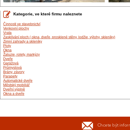
Kategorie, ve které firmu naleznete
Činnosti ve stavebnictví
Venkovní plochy
Vrata
Zasklívání ploch ( okna, dveře, prosklené stěny, lodžie, výlohy, skleníky)
Zimní zahrady a skleníky
Ploty
Okna
Žaluzie, rolety, markýzy
Dveře
Garážová
Průmyslová
Brány, závory
Parapety
Automatické dveře
Městský mobiliář
Dveřní výplně
Okna a dveře
Chcete být infor