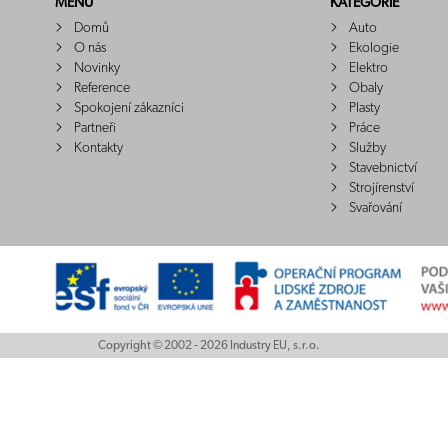
MENU
KATEGORIE
Domů
Auto
O nás
Ekologie
Novinky
Elektro
Reference
Obaly
Spokojení zákazníci
Plasty
Partneři
Práce
Kontakty
Služby
Stavebnictví
Strojírenství
Svařování
Copyright © 2002 - 2026 Industry EU, s.r.o.