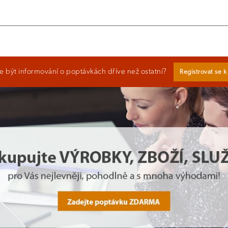
 být informování o poptávkách dříve než ostatní?
Registrovat se 