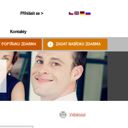
Příhlásit se >
Kontakty
T POPTÁVKU ZDARMA
ZADAT NABÍDKU ZDARMA
Vytisknout