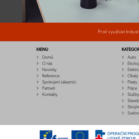
Proč využívat Indus
MENU
KATEGOR
Domů
Auto
O nás
Ekolo
Novinky
Elektr
Reference
Obaly
Spokojení zákazníci
Plasty
Partneři
Práce
Kontakty
Služby
Staveb
Strojír
Svařov