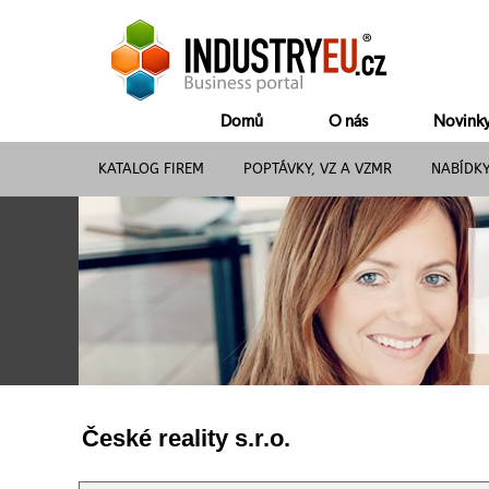
Domů
O nás
Novink
KATALOG FIREM
POPTÁVKY, VZ A VZMR
NABÍDK
České reality s.r.o.