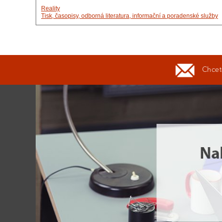
Reality
Tisk, časopisy, odborná literatura, informační a poradenské služby
Chcete