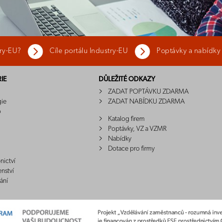
try-EU?
Cíle portálu Industry-EU
Poptávky a nabídky
IE
DŮLEŽITÉ ODKAZY
ZADAT POPTÁVKU ZDARMA
gie
ZADAT NABÍDKU ZDARMA
o
Katalog firem
Poptávky, VZ a VZMR
Nabídky
Dotace pro firmy
nictví
enství
ání