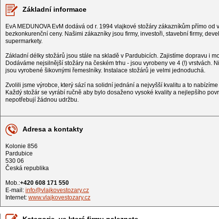
Základní informace
EvA MEDUNOVA EvM dodává od r. 1994 vlajkové stožáry zákazníkům přímo od vý
bezkonkurenční ceny. Našimi zákazníky jsou firmy, investoři, stavební firmy, deve
supermarkety.
Základní délky stožárů jsou stále na skladě v Pardubicích. Zajistíme dopravu i
Dodáváme nejsilnější stožáry na českém trhu - jsou vyrobeny ve 4 (!) vrstvách. N
jsou vyrobené šikovnými řemeslníky. Instalace stožárů je velmi jednoduchá.
Zvolili jsme výrobce, který sází na solidní jednání a nejvyšší kvalitu a to nabízíme
Každý stožár se vyrábí ručně aby bylo dosaženo vysoké kvality a nejlepšího pov
nepotřebují žádnou udržbu.
Adresa a kontakty
Kolonie 856
Pardubice
530 06
Česká republika
Mob.:
+420 608 171 550
E-mail:
info@vlajkovestozary.cz
Internet:
www.vlajkovestozary.cz