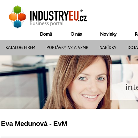
Domů
O nás
Novinky
R
KATALOG FIREM
POPTÁVKY, VZ A VZMR
NABÍDKY
DOTA
Eva Medunová - EvM