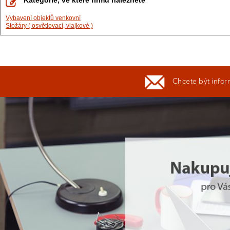
Kategorie, ve které firmu naleznete
Vybavení objektů venkovní
Stožáry ( osvětlovací, vlajkové )
Chcete být infor