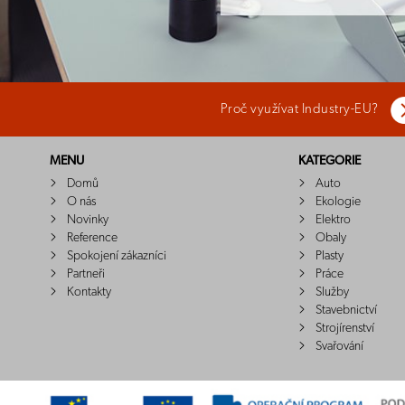
Proč využívat Industry-EU?
MENU
KATEGORIE
Domů
Auto
O nás
Ekologie
Novinky
Elektro
Reference
Obaly
Spokojení zákazníci
Plasty
Partneři
Práce
Kontakty
Služby
Stavebnictví
Strojírenství
Svařování