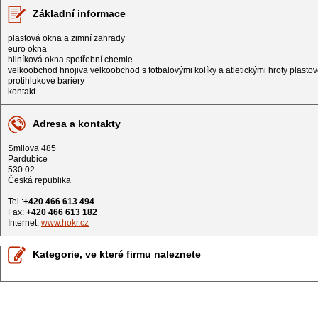
Základní informace
plastová okna a zimní zahrady
euro okna
hliníková okna spotřební chemie
velkoobchod hnojiva velkoobchod s fotbalovými kolíky a atletickými hroty plastov
protihlukové bariéry
kontakt
Adresa a kontakty
Smilova 485
Pardubice
530 02
Česká republika
Tel.:
+420 466 613 494
Fax:
+420 466 613 182
Internet:
www.hokr.cz
Kategorie, ve které firmu naleznete