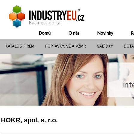
Domů
O nás
Novinky
R
KATALOG FIREM
POPTÁVKY, VZ A VZMR
NABÍDKY
DOTA
HOKR, spol. s. r.o.