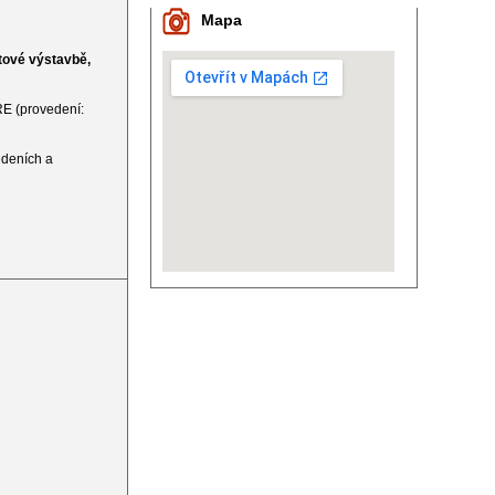
Mapa
ytové výstavbě,
E (provedení:
edeních a