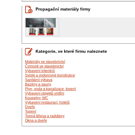
Propagační materiály firmy
Kategorie, ve které firmu naleznete
Materiály ve stavebnictví
Činnosti ve stavebnictví
Vybavení interiérů
Svislé a vodorovné konstrukce
Sanitární výbava
Bazény a sauny
Plyn, voda a kanalizace, topení
Vybavení objektů vnitřní
Koupelny, WC
Vybavení restaurací, hotelů
Dveře
Topení
Topná tělesa a radiátory
Okna a dveře