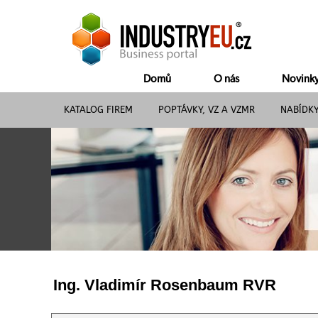
Domů
O nás
Novink
KATALOG FIREM
POPTÁVKY, VZ A VZMR
NABÍDK
Ing. Vladimír Rosenbaum RVR