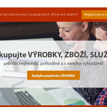
 být informování o poptávkách dříve než ostatní?
Registrovat se 