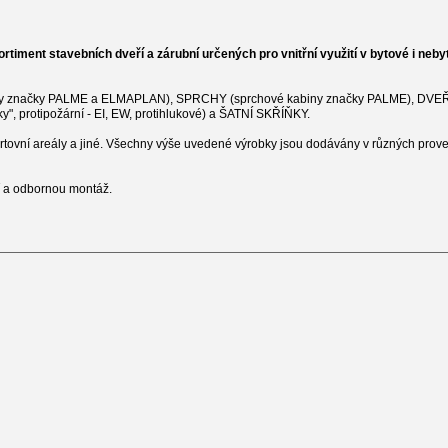
rtiment stavebních dveří a zárubní určených pro vnitřní využití v bytové i neb
abiny značky PALME a ELMAPLAN), SPRCHY (sprchové kabiny značky PALME), DVEŘ
ky", protipožární - EI, EW, protihlukové) a ŠATNÍ SKŘÍŇKY.
sportovní areály a jiné. Všechny výše uvedené výrobky jsou dodávány v různých prov
í a odbornou montáž.