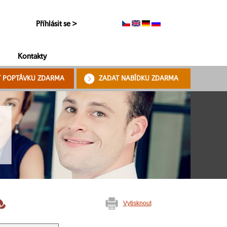
Příhlásit se >
Kontakty
T POPTÁVKU ZDARMA
ZADAT NABÍDKU ZDARMA
Vytisknout