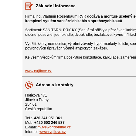
Základní informace
Firma Ing. Vladimír Rosenbaum RVR
dodává a montuje ucelený so
kompletní systém sanitárních kabin a sprchových koutů
Sortiment: SANITÁRNÍ PŘÍČKY (Sanitární příčky a převlékací k
otočné, posuvné, jednokřídlé, dvoukřídlé, bezfalcové, kyvné = "lítač
Využití: školy, nemocnice, výrobní závody, hypermarkety, letiště, 
povrchových úpravách včetně atypických zakázek.
Ke všem výrobkům firma poskytuje konzultace, kalkulace, zaměřen
www.rvrjilove.cz
Adresa a kontakty
Holíkova 471
Jílové u Prahy
254 01
Česká republika
Tel.:
+420 241 951 361
Mob.:
+420 603 246 537
E-mail:
r.v.r@worldonline.cz
Internet:
www.rvrjilove.cz