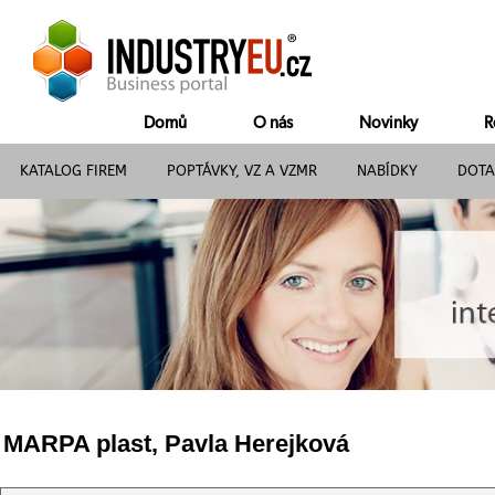
Domů
O nás
Novinky
R
KATALOG FIREM
POPTÁVKY, VZ A VZMR
NABÍDKY
DOTA
MARPA plast, Pavla Herejková