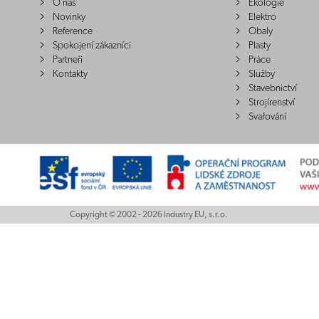
O nás
Ekologie
Novinky
Elektro
Reference
Obaly
Spokojení zákazníci
Plasty
Partneři
Práce
Kontakty
Služby
Stavebnictví
Strojírenství
Svařování
Copyright © 2002 - 2026 Industry EU, s.r.o.