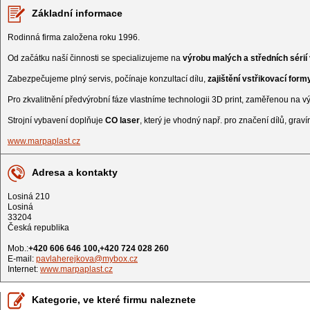
Základní informace
Rodinná firma založena roku 1996.
Od začátku naší činnosti se specializujeme na
výrobu malých a středních sérií 
Zabezpečujeme plný servis, počínaje konzultací dílu,
zajištění vstřikovací for
Pro zkvalitnění předvýrobní fáze vlastníme technologii 3D print, zaměřenou na v
Strojní vybavení doplňuje
CO laser
, který je vhodný např. pro značení dílů, graví
www.marpaplast.cz
Adresa a kontakty
Losiná 210
Losiná
33204
Česká republika
Mob.:
+420 606 646 100,+420 724 028 260
E-mail:
pavlaherejkova@mybox.cz
Internet:
www.marpaplast.cz
Kategorie, ve které firmu naleznete