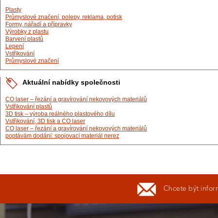
Plasty
Průmyslové značení, polepy, reklama, potisk
Formy, nářadí a přípravky
Výrobky z plastu
Barvení plastů
Lepení
Vstřikování
Průmyslové značení
Aktuální nabídky společnosti
CO laser – řezání a gravírování nekovových materiálů
Vstřikování plastů
3D tisk – výroba reálného plastového dílu
Vstřikování, 3D tisk a CO laser
CO laser – řezání a gravírování nekovových materiálů
poptávám dodání: spojovací materiál nerez
Chcete být infor