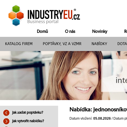
Domů
O nás
Novinky
R
KATALOG FIREM
POPTÁVKY, VZ A VZMR
NABÍDKY
DOTA
Nabídka: Jednonosníko
Jak zadat poptávku?
Datum vložení:
05.08.2026
/ Datum pl
Jak vytvořit nabídku?