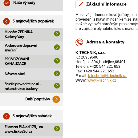
Naše výhody
Základní informace
Mostové jednonosníkové jeřáby jsou 
provedení s hlavním nosníkem ze stan
5 nejnovějších poptávek
možné vyhovět náročným prostorovým 
pro zajištění plynulého toku s materi
Hledám ZEDNÍKA -
Karlovy Vary
Adresa a kontakty
Vodorovné dopravní
značení
K-TECHNIK, s.r.o.
IČ: 26939606
PROVOZOVÁNÍ
Hodějice 394,Hodějice,68401
KANALIZACE
Telefon: +420 544 221 653
Fax: +420 544 221 653
Náves v obci
E-mail:
k-technik@k-technik.cz
WWW:
www.k-technik.cz
Studie proveditelnosti -
rekonstrukce budovy
Další poptávky
5 nejnovějších nabídek
Filament PLA od 179,- na
www.tiskve3d.cz