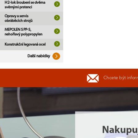
H2-lok šroubení se dvěma
svěrnými prstenci
Opravy a servis
obráběcích strojů
MEPOLEN S PP-S,
nehořlavý polypropylen
Konstrukční legovaná ocel
Další nabídky
Chcete být infor