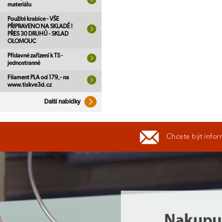
materiálu
Použité krabice - VŠE
PŘIPRAVENO NA SKLADĚ !
PŘES 30 DRUHŮ - SKLAD
OLOMOUC
Přídavné zařízení k TS -
jednostranné
Filament PLA od 179,- na
www.tiskve3d.cz
Další nabídky
Chcete být infor