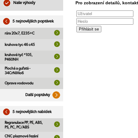
Pro zobrazení detailů, kontakt
Naše výhody
5 nejnovějších poptávek
rúra 20x7, E235+C
kruhova tyc 46 c45
kruhová tyč *105,
P460NH
Plochá a guľatá -
34CrNiMo6
Oprava vodovodu
Další poptávky
5 nejnovějších nabídek
Regranulace PP, PE, ABS,
PS, PC, PC/ABS
CNC plazmové řezání