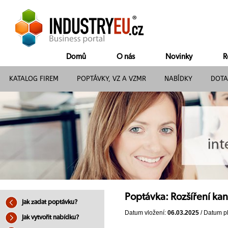
Domů
O nás
Novinky
R
KATALOG FIREM
POPTÁVKY, VZ A VZMR
NABÍDKY
DOTA
Poptávka: Rozšíření ka
Jak zadat poptávku?
Datum vložení:
06.03.2025
/ Datum pl
Jak vytvořit nabídku?