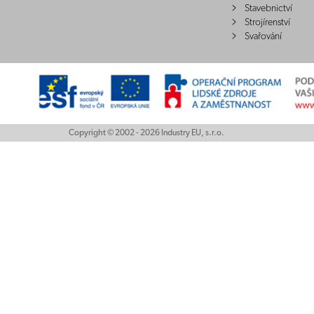
Stavebnictví
Strojírenství
Svařování
Copyright © 2002 - 2026 Industry EU, s.r.o.