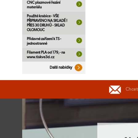
CNC plazmové řezání
materiálu
Použité krabice - VŠE
PŘIPRAVENO NA SKLADĚ !
PŘES 30 DRUHŮ - SKLAD
OLOMOUC
Přídavné zařízení k TS -
jednostranné
Filament PLA od 179,- na
www.tiskve3d.cz
Další nabídky
Chcete