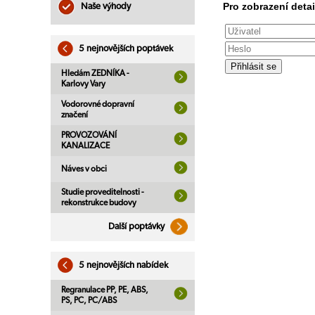
Pro zobrazení detai
Naše výhody
5 nejnovějších poptávek
Hledám ZEDNÍKA -
Karlovy Vary
Vodorovné dopravní
značení
PROVOZOVÁNÍ
KANALIZACE
Náves v obci
Studie proveditelnosti -
rekonstrukce budovy
Další poptávky
5 nejnovějších nabídek
Regranulace PP, PE, ABS,
PS, PC, PC/ABS