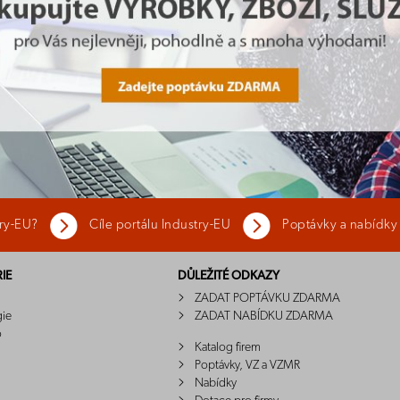
try-EU?
Cíle portálu Industry-EU
Poptávky a nabídky
IE
DŮLEŽITÉ ODKAZY
ZADAT POPTÁVKU ZDARMA
gie
ZADAT NABÍDKU ZDARMA
o
Katalog firem
Poptávky, VZ a VZMR
Nabídky