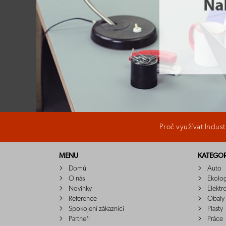
Proč využívat Indus
MENU
KATEGOR
Domů
Auto
O nás
Ekolo
Novinky
Elektr
Reference
Obaly
Spokojení zákazníci
Plasty
Partneři
Práce