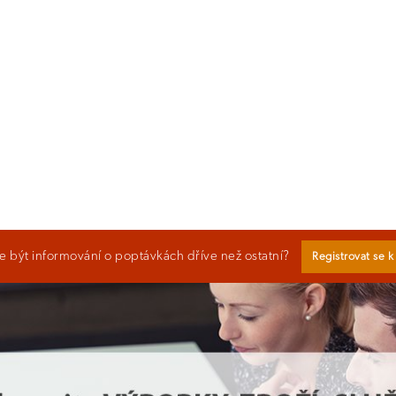
 být informování o poptávkách dříve než ostatní?
Registrovat se 