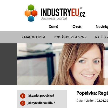
Domů
O nás
Novink
KATALOG FIREM
POPTÁVKY, VZ A VZMR
NABÍDK
Poptávka: Reg
Jak zadat poptávku?
Datum vložení:
02.06.2
Jak vytvořit nabídku?