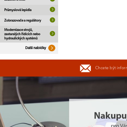
Průmyslová lepidla
Zobrazovače a regulátory
Modernizace strojů,
zastaralých řídících nebo
hydraulických systémů
Další nabídky
Chcete být infor