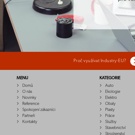
Proč využívat Industry-EU?
MENU
KATEGORIE
Domů
Auto
O nás
Ekologie
Novinky
Elektro
Reference
Obaly
Spokojení zákazníci
Plasty
Partneři
Práce
Kontakty
Služby
Stavebnictví
Strojírenství