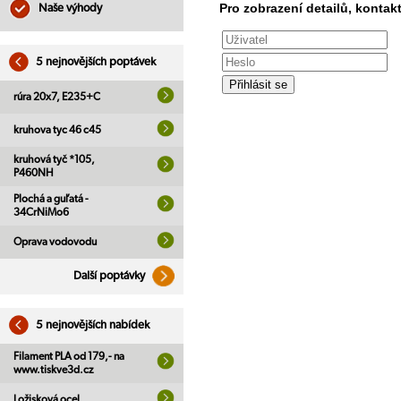
Pro zobrazení detailů, kontakt
Naše výhody
5 nejnovějších poptávek
rúra 20x7, E235+C
kruhova tyc 46 c45
kruhová tyč *105,
P460NH
Plochá a guľatá -
34CrNiMo6
Oprava vodovodu
Další poptávky
5 nejnovějších nabídek
Filament PLA od 179,- na
www.tiskve3d.cz
Ložisková ocel