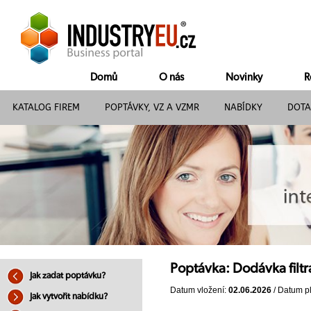
Domů
O nás
Novinky
R
KATALOG FIREM
POPTÁVKY, VZ A VZMR
NABÍDKY
DOTA
Poptávka: Dodávka filtr
Jak zadat poptávku?
Datum vložení:
02.06.2026
/ Datum pl
Jak vytvořit nabídku?