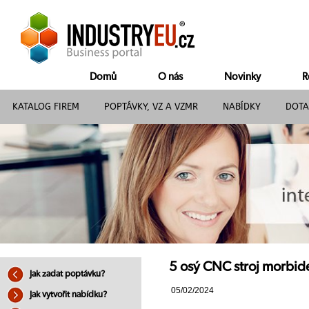
Domů
O nás
Novinky
R
KATALOG FIREM
POPTÁVKY, VZ A VZMR
NABÍDKY
DOTA
5 osý CNC stroj morbide
Jak zadat poptávku?
05/02/2024
Jak vytvořit nabídku?