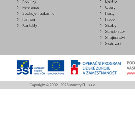
Novinky
Elektro
Reference
Obaly
Spokojení zákazníci
Plasty
Partneři
Práce
Kontakty
Služby
Stavebnictví
Strojírenství
Svařování
Copyright © 2002 - 2026 Industry EU, s.r.o.