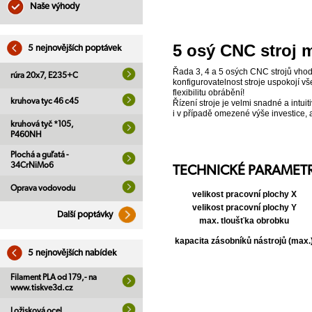
Naše výhody
5 osý CNC stroj 
5 nejnovějších poptávek
Řada 3, 4 a 5 osých CNC strojů vho
rúra 20x7, E235+C
konfigurovatelnost stroje uspokojí 
flexibilitu obrábění!
kruhova tyc 46 c45
Řízení stroje je velmi snadné a intui
i v případě omezené výše investice, an
kruhová tyč *105,
P460NH
Plochá a guľatá -
34CrNiMo6
TECHNICKÉ PARAMET
Oprava vodovodu
velikost pracovní plochy X
velikost pracovní plochy Y
Další poptávky
max. tloušťka obrobku
kapacita zásobníků nástrojů (max.
5 nejnovějších nabídek
Filament PLA od 179,- na
www.tiskve3d.cz
Ložisková ocel