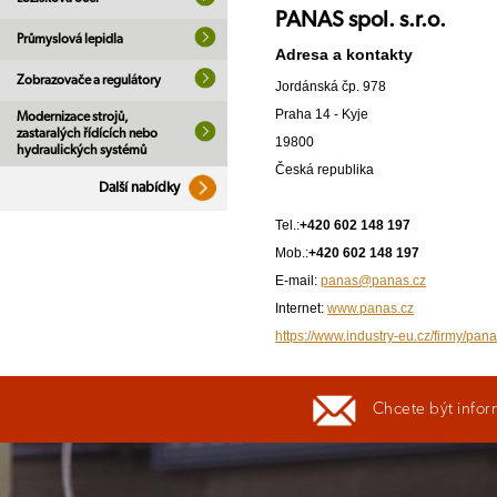
PANAS spol. s.r.o.
Průmyslová lepidla
Adresa a kontakty
Zobrazovače a regulátory
Jordánská čp. 978
Praha 14 - Kyje
Modernizace strojů,
zastaralých řídících nebo
19800
hydraulických systémů
Česká republika
Další nabídky
Tel.:
+420 602 148 197
Mob.:
+420 602 148 197
E-mail:
panas@panas.cz
Internet:
www.panas.cz
https://www.industry-eu.cz/firmy/pana
Chcete být infor