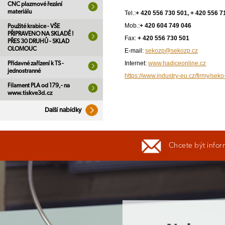
CNC plazmové řezání
materiálu
Tel.:
+ 420 556 730 501, + 420 556 7
Mob.:
+ 420 604 749 046
Použité krabice - VŠE
PŘIPRAVENO NA SKLADĚ !
Fax:
+ 420 556 730 501
PŘES 30 DRUHŮ - SKLAD
OLOMOUC
E-mail:
sekozp@sekozp.cz
Internet:
www.hadiceonline.cz
Přídavné zařízení k TS -
jednostranné
https://www.industry-eu.cz/firmy/seko
Filament PLA od 179,- na
www.tiskve3d.cz
Další nabídky
Chcete být infor