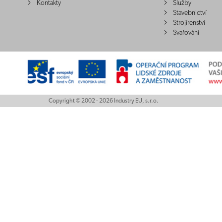
Kontakty
Služby
Stavebnictví
Strojírenství
Svařování
Copyright © 2002 - 2026 Industry EU, s.r.o.