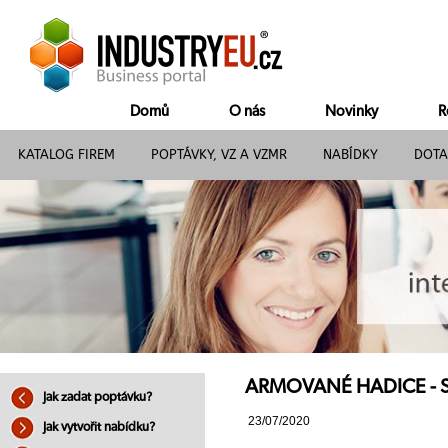
Domů
O nás
Novinky
R
KATALOG FIREM
POPTÁVKY, VZ A VZMR
NABÍDKY
DOTA
ARMOVANÉ HADICE - SE
Jak zadat poptávku?
23/07/2020
Jak vytvořit nabídku?