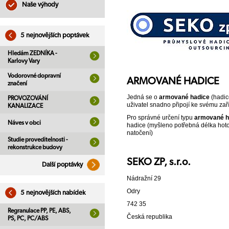
Naše výhody
5 nejnovějších poptávek
Hledám ZEDNÍKA -
Karlovy Vary
Vodorovné dopravní
ARMOVANÉ HADICE
značení
Jedná se o
armované hadice
(hadic
PROVOZOVÁNÍ
uživatel snadno připojí ke svému zař
KANALIZACE
Pro správné určení typu
armované h
Náves v obci
hadice (myšleno potřebná délka hotov
natočení)
Studie proveditelnosti -
rekonstrukce budovy
SEKO ZP, s.r.o.
Další poptávky
Nádražní 29
Odry
5 nejnovějších nabídek
742 35
Regranulace PP, PE, ABS,
Česká republika
PS, PC, PC/ABS