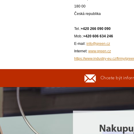
180 00
Česká republika
Tel.:
+420 266 090 090
Mob.:
+420 606 634 246
E-mail:
info@green.cz
Internet:
www.green.cz
https://www.industry-eu.cz/firmy/gree
Chcete být infor