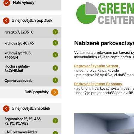
Naše výhody
5 nejnovějších poptávek
rúra 20x7, E235+C
Nabízené parkovací sy
kruhova tyc 46 c45
Vyrábíme a prodáváme
parkovací 
kruhová tyč *105,
individuálních zákaznických potřeb.
P460NH
Parkovací systém Variant
Plochá a guľatá -
- určen pro velká parkoviště
34CrNiMo6
- pro parkoviště využívající další 
Oprava vodovodu
Parkovací systém Economy
- autonomní parkovací systém bez n
Další poptávky
- hodný je pro jednodušší parkovišt
5 nejnovějších nabídek
Regranulace PP, PE, ABS,
PS, PC, PC/ABS
CNC plazmové řezání