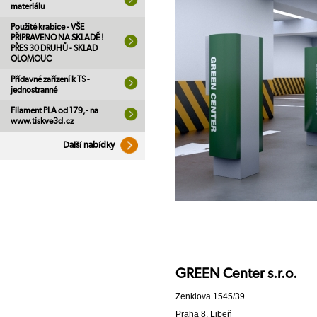
materiálu
Použité krabice - VŠE
PŘIPRAVENO NA SKLADĚ !
PŘES 30 DRUHŮ - SKLAD
OLOMOUC
Přídavné zařízení k TS -
jednostranné
Filament PLA od 179,- na
www.tiskve3d.cz
Další nabídky
GREEN Center s.r.o.
Zenklova 1545/39
Praha 8, Libeň