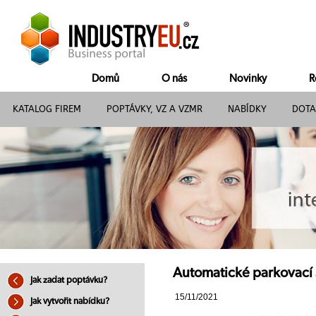
Domů
O nás
Novinky
R
KATALOG FIREM
POPTÁVKY, VZ A VZMR
NABÍDKY
DOTA
Automatické parkovací
Jak zadat poptávku?
15/11/2021
Jak vytvořit nabídku?