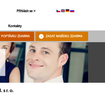
Příhlásit se >
Kontakty
T POPTÁVKU ZDARMA
ZADAT NABÍDKU ZDARMA
s r. o.