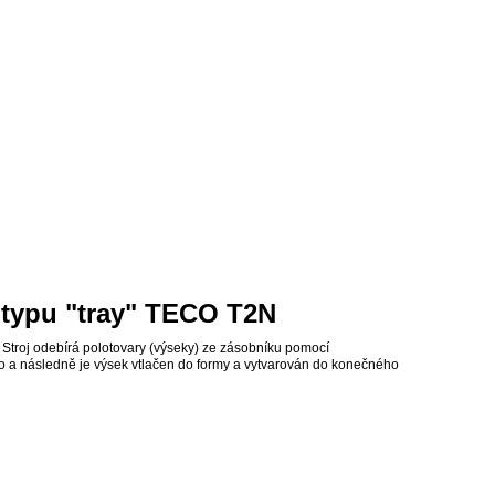
 typu "tray" TECO T2N
. Stroj odebírá polotovary (výseky) ze zásobníku pomocí
o a následně je výsek vtlačen do formy a vytvarován do konečného