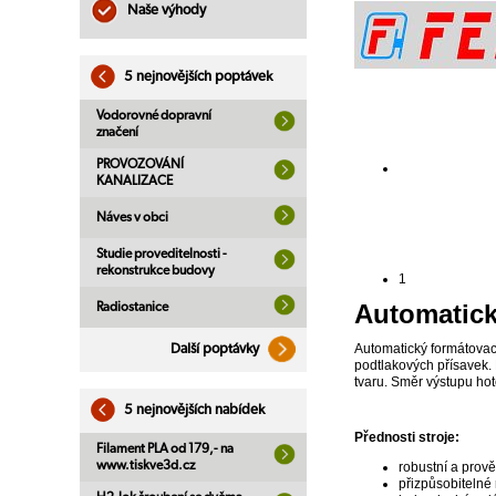
Naše výhody
5 nejnovějších poptávek
Vodorovné dopravní
značení
PROVOZOVÁNÍ
KANALIZACE
Náves v obci
Studie proveditelnosti -
rekonstrukce budovy
1
Automatick
Radiostanice
Automatický formátovací
Další poptávky
podtlakových přísavek.
tvaru. Směr výstupu ho
5 nejnovějších nabídek
Přednosti stroje:
Filament PLA od 179,- na
www.tiskve3d.cz
robustní a prov
přizpůsobitelné 