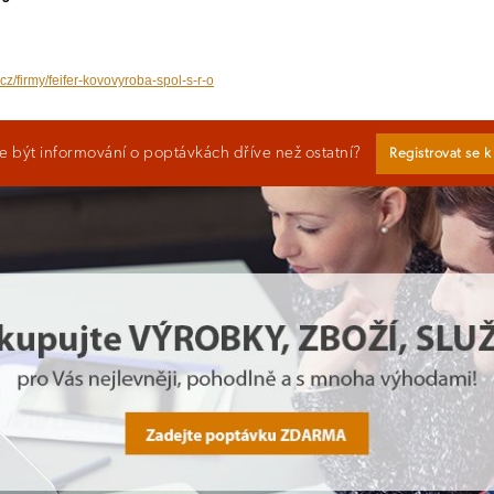
cz/firmy/feifer-kovovyroba-spol-s-r-o
 být informování o poptávkách dříve než ostatní?
Registrovat se 