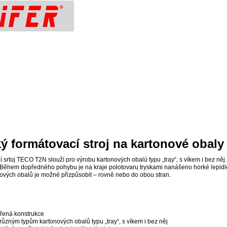
ý formátovací stroj na kartonové obaly
 srtoj TECO T2N slouží pro výrobu kartonových obalú typu „tray“, s víkem i bez něj
 Během dopředného pohybu je na kraje polotovaru tryskami nanášeno horké lepidl
tových obalů je možné přizpůsobit – rovně nebo do obou stran.
ěřená konstrukce
různým typům kartonových obalů typu „tray“, s víkem i bez něj