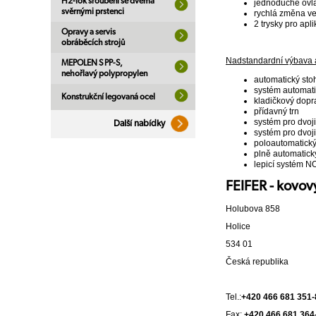
H2-lok šroubení se dvěma
jednoduché ovlá
svěrnými prstenci
rychlá změna ve
2 trysky pro ap
Opravy a servis
obráběcích strojů
Nadstandardní výbava 
MEPOLEN S PP-S,
nehořlavý polypropylen
automatický st
systém automati
Konstrukční legovaná ocel
kladičkový dopr
přídavný trn
systém pro dvoji
Další nabídky
systém pro dvoji
poloautomatick
plně automatic
lepicí systém
FEIFER - kovový
Holubova 858
Holice
534 01
Česká republika
Tel.:
+420 466 681 351-
Fax:
+420 466 681 364