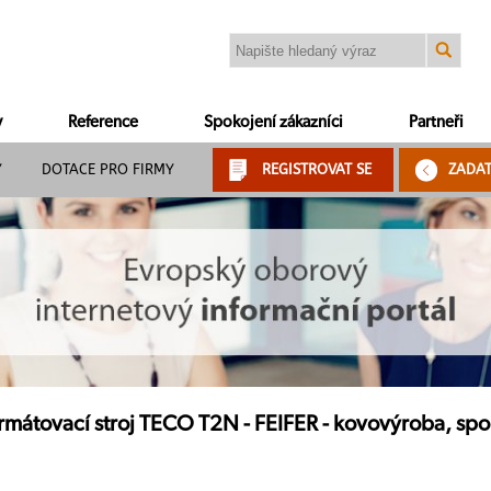
y
Reference
Spokojení zákazníci
Partneři
Y
DOTACE PRO FIRMY
REGISTROVAT SE
ZADA
mátovací stroj TECO T2N - FEIFER - kovovýroba, spol. 