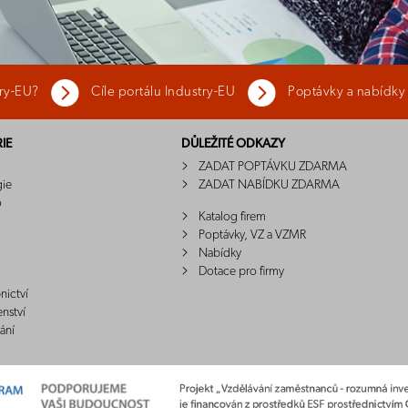
try-EU?
Cíle portálu Industry-EU
Poptávky a nabídky
IE
DŮLEŽITÉ ODKAZY
ZADAT POPTÁVKU ZDARMA
gie
ZADAT NABÍDKU ZDARMA
o
Katalog firem
Poptávky, VZ a VZMR
Nabídky
Dotace pro firmy
nictví
enství
ání