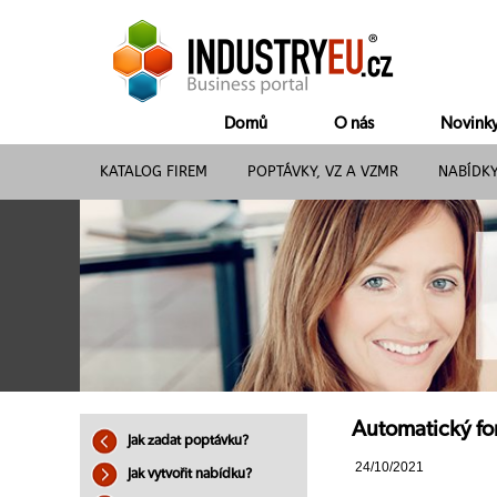
Domů
O nás
Novink
KATALOG FIREM
POPTÁVKY, VZ A VZMR
NABÍDK
Automatický for
Jak zadat poptávku?
24/10/2021
Jak vytvořit nabídku?