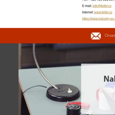
E-mail:
info@feifer.cz
Internet:
www.feifer.cz
https://www.industry-eu.
Chcete