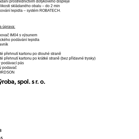
dání prostřednictvím dotykového displeje
likosti skládaného obalu – do 2 min
likování lepidla – systém ROBATECH.
a úprava:
ohovač IM04 s výsunem
ckého podávání lepidla
avník
té přehnutí kartonu po dlouhé straně
té přehnutí kartonu po krátké straně (bez přídavné trysky)
ý podávací pás
ký podavač
 NORDSON
roba, spol. s r. o.
8
-5