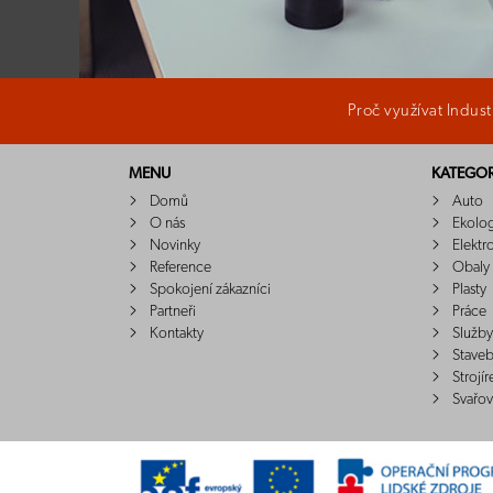
Proč využívat Indus
MENU
KATEGOR
Domů
Auto
O nás
Ekolo
Novinky
Elektr
Reference
Obaly
Spokojení zákazníci
Plasty
Partneři
Práce
Kontakty
Služby
Staveb
Strojír
Svařov