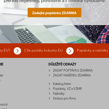
try-EU?
Cíle portálu Industry-EU
Poptávky a nabídky
IE
DŮLEŽITÉ ODKAZY
ZADAT POPTÁVKU ZDARMA
gie
ZADAT NABÍDKU ZDARMA
o
Katalog firem
Poptávky, VZ a VZMR
Nabídky
Dotace pro firmy
nictví