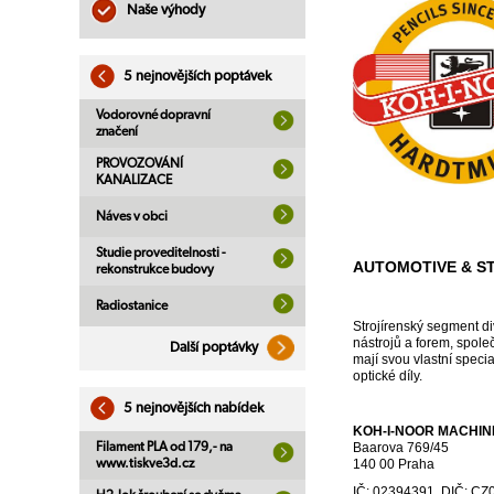
Naše výhody
5 nejnovějších poptávek
Vodorovné dopravní
značení
PROVOZOVÁNÍ
KANALIZACE
Náves v obci
Studie proveditelnosti -
AUTOMOTIVE & S
rekonstrukce budovy
Radiostanice
Strojírenský segment di
nástrojů a forem, spole
Další poptávky
mají svou vlastní speci
optické díly.
5 nejnovějších nabídek
KOH-I-NOOR
MACHINE
Filament PLA od 179,- na
Baarova 769/45
www.tiskve3d.cz
140 00 Praha
IČ: 02394391, DIČ: C