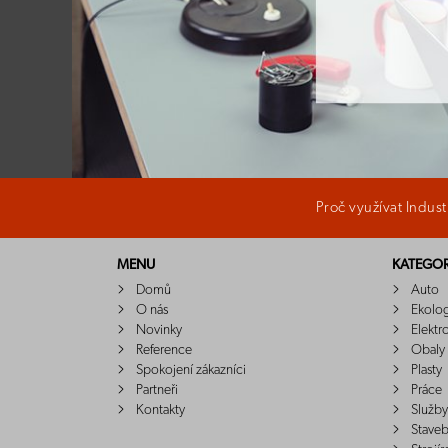
Proč využívat Indus
MENU
KATEGOR
Domů
Auto
O nás
Ekolo
Novinky
Elektr
Reference
Obaly
Spokojení zákazníci
Plasty
Partneři
Práce
Kontakty
Služby
Staveb