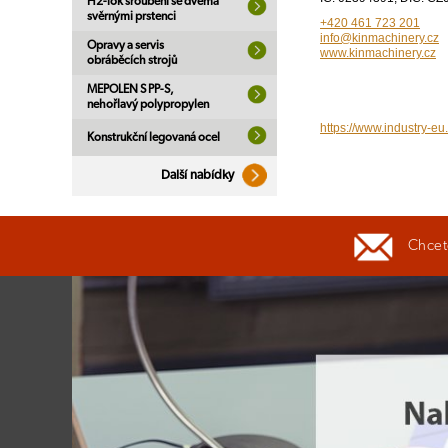
H2-lok šroubení se dvěma
svěrnými prstenci
+420 461 723 201
info@kinmachinery.cz
Opravy a servis
www.kinmachinery.cz
obráběcích strojů
MEPOLEN S PP-S,
nehořlavý polypropylen
https://www.industry-eu
Konstrukční legovaná ocel
Další nabídky
Chcete