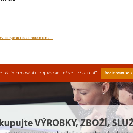
.cz/firmy/koh-i-noor-hardtmuth-a-s
 být informování o poptávkách dříve než ostatní?
Registrovat se 