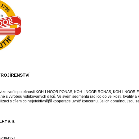
TROJÍRENSTVÍ
vize tvoří společnosti
KOH-I-NOOR
PONAS,
KOH-I-NOOR
RONAS,
KOH-I-NOOR
F
čně s výrobou vstřikovaných dílců. Ve svém segmentu řadí co do velikosti, kvality 
alizaci s cílem co nejefektivnější kooperace uvnitř koncernu. Jejich doménou jsou ze
RY a. s.
Z02394391