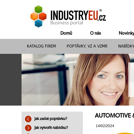
Domů
O nás
Novink
KATALOG FIREM
POPTÁVKY, VZ A VZMR
NABÍDK
AUTOMOTIVE &
Jak zadat poptávku?
14/02/2024
Jak vytvořit nabídku?