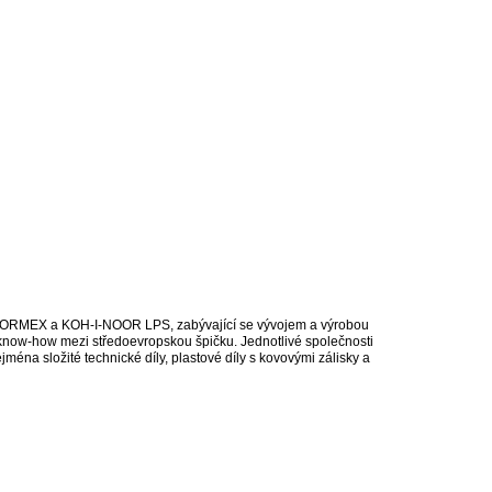
ORMEX a
KOH-I-NOOR
LPS, zabývající se vývojem a výrobou
a know-how mezi středoevropskou špičku. Jednotlivé společnosti
jména složité technické díly, plastové díly s kovovými zálisky a