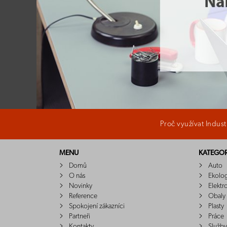
Proč využívat Indus
MENU
KATEGOR
Domů
Auto
O nás
Ekolo
Novinky
Elektr
Reference
Obaly
Spokojení zákazníci
Plasty
Partneři
Práce
Kontakty
Služby