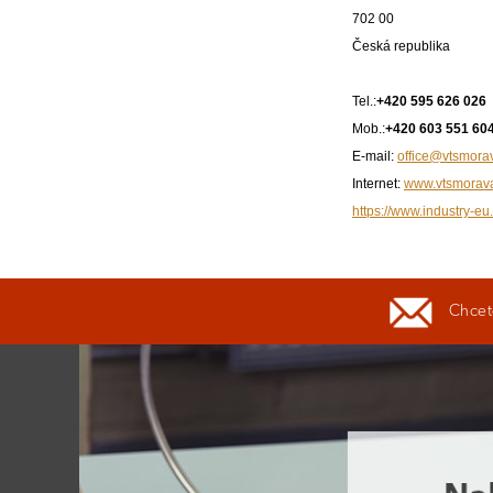
702 00
Česká republika
Tel.:
+420 595 626 026
Mob.:
+420 603 551 60
E-mail:
office@vtsmora
Internet:
www.vtsmorav
https://www.industry-eu.
Chcete