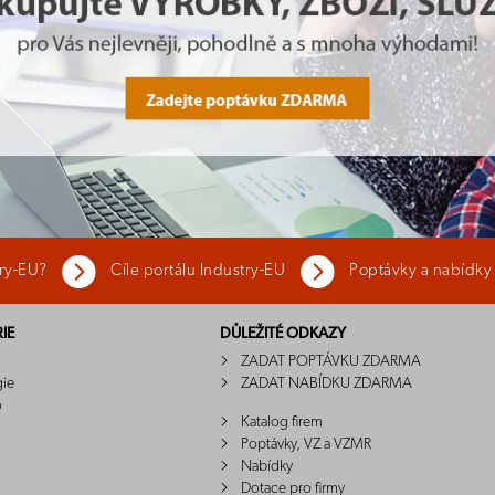
try-EU?
Cíle portálu Industry-EU
Poptávky a nabídky
IE
DŮLEŽITÉ ODKAZY
ZADAT POPTÁVKU ZDARMA
gie
ZADAT NABÍDKU ZDARMA
o
Katalog firem
Poptávky, VZ a VZMR
Nabídky
Dotace pro firmy