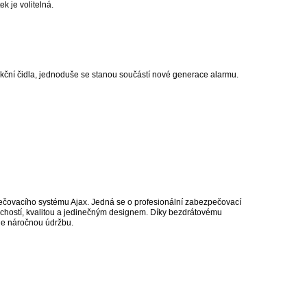
k je volitelná.
nkční čidla, jednoduše se stanou součástí nové generace alarmu.
ečovacího systému Ajax. Jedná se o profesionální zabezpečovací
uchostí, kvalitou a jedinečným designem. Díky bezdrátovému
uje náročnou údržbu.