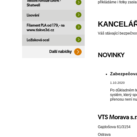
Textilní rohože GAPA -
přikládáme i fotky zasl
Shatwell
Lisování
KANCELÁŘ
Filament PLA od 179,- na
www.tiskve3d.cz
Váš stávající bezpečno
Ložisková ocel
Další nabídky
NOVINKY
Zabezpečova
1.10.2020
Po důkladném te
systém, který s
přenosu není nut
VTS Morava s.r
Gajdošova 61/3154
Ostrava