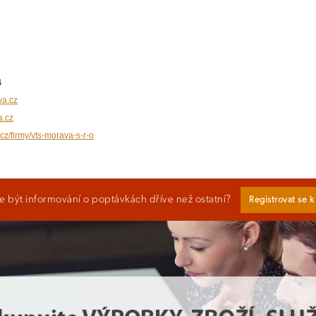
4
va.cz
a.cz
cz/firmy/vts-morava-s-r-o
 být informování o poptávkách dříve než ostatní?
Registrovat se 