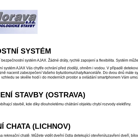
STNÍ SYSTÉM
 bezpečnostní systém AJAX. Žádné dráty, rychlé zapojení a flexibilita. Systém můžete
í systém AJAX Vás chytře ochrání před zloději, ohněm i vodou. V případě deteková
azně nacenit zabezpečení Vašeho bytu/domu/chaty/kanceláře. Do dvou dnů máte s
vzhledu se skvěle hodí i do moderních prostor a ovládání smartphonem Vám umožní 
ENÍ STAVBY (OSTRAVA)
obíhajcí stavbě, kde díky dlouholetému chátrání objektu chybí rozvody elektřiny.
Í CHATA (LICHNOV)
 rekreační chatě. Můžete vidět dveřní čidla detekující otevření/uzavření dveří, bílo