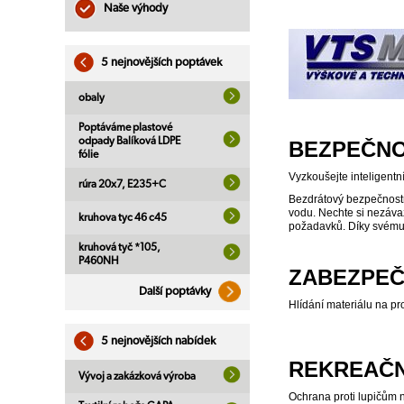
Naše výhody
5 nejnovějších poptávek
obaly
Poptáváme plastové
odpady Balíková LDPE
BEZPEČNO
fólie
Vyzkoušejte inteligentní
rúra 20x7, E235+C
Bezdrátový bezpečnostn
vodu. Nechte si nezáv
kruhova tyc 46 c45
požadavků. Díky svému 
kruhová tyč *105,
P460NH
ZABEZPEČ
Další poptávky
Hlídání materiálu na pr
5 nejnovějších nabídek
REKREAČN
Vývoj a zakázková výroba
Ochrana proti lupičům na