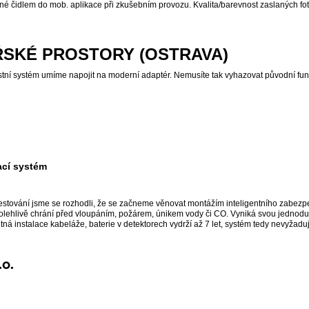
ané čidlem do mob. aplikace při zkušebním provozu. Kvalita/barevnost zaslaných fote
SKÉ PROSTORY (OSTRAVA)
stní systém umíme napojit na moderní adaptér. Nemusíte tak vyhazovat původní fu
cí systém
stování jsme se rozhodli, že se začneme věnovat montážím inteligentního zabezp
polehlivě chrání před vloupáním, požárem, únikem vody či CO. Vyniká svou jednod
ná instalace kabeláže, baterie v detektorech vydrží až 7 let, systém tedy nevyžad
.o.