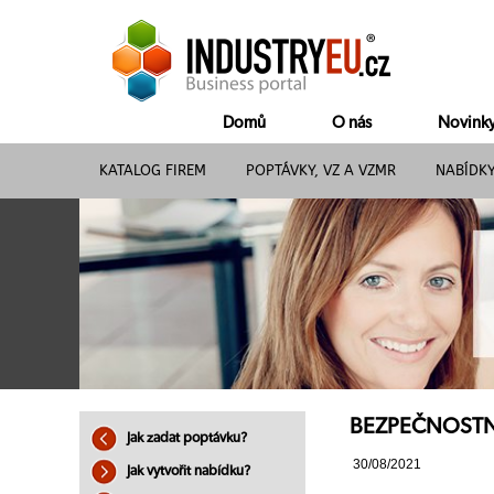
Domů
O nás
Novink
KATALOG FIREM
POPTÁVKY, VZ A VZMR
NABÍDK
BEZPEČNOSTNÍ 
Jak zadat poptávku?
30/08/2021
Jak vytvořit nabídku?