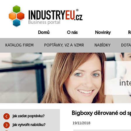
Domů
O nás
Novinky
R
KATALOG FIREM
POPTÁVKY, VZ A VZMR
NABÍDKY
DOTA
Bigboxy děrované od spo
Jak zadat poptávku?
19/11/2018
Jak vytvořit nabídku?