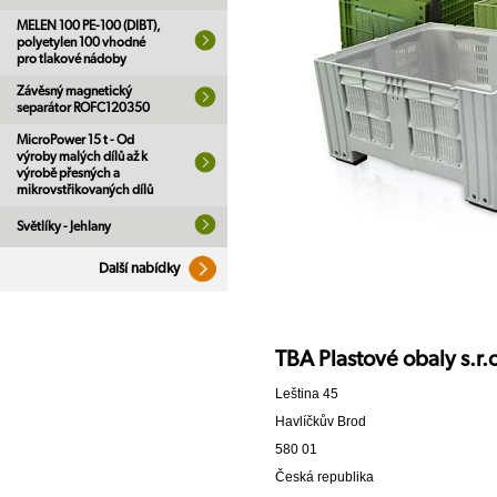
MELEN 100 PE-100 (DIBT),
polyetylen 100 vhodné
pro tlakové nádoby
Závěsný magnetický
separátor ROFC120350
MicroPower 15 t - Od
výroby malých dílů až k
výrobě přesných a
mikrovstřikovaných dílů
Světlíky - Jehlany
Další nabídky
TBA Plastové obaly s.r.
Leština 45
Havlíčkův Brod
580 01
Česká republika