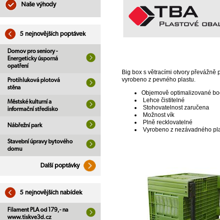
Naše výhody
5 nejnovějších poptávek
Domov pro seniory -
Energeticky úsporná
opatření
Big box s větracími otvory převážně p
vyrobeno z pevného plastu.
Protihluková plotová
stěna
Objemově optimalizované boč
Lehce čistitelné
Městské kulturní a
Stohovatelnost zaručena
informační středisko
Možnost vík
Plně recklovatelné
Nábřežní park
Vyrobeno z nezávadného pl
Stavební úpravy bytového
domu
Další poptávky
5 nejnovějších nabídek
Filament PLA od 179,- na
www.tiskve3d.cz