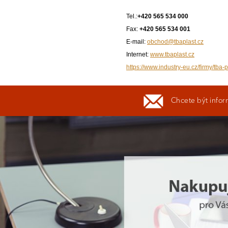
Tel.:
+420 565 534 000
Fax:
+420 565 534 001
E-mail:
obchod@tbaplast.cz
Internet:
www.tbaplast.cz
https://www.industry-eu.cz/firmy/tba-
Chcete být infor