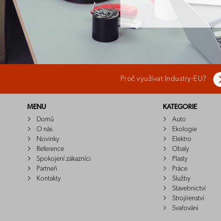
Proč využívat Industry-EU?
MENU
KATEGORIE
Domů
Auto
O nás
Ekologie
Novinky
Elektro
Reference
Obaly
Spokojení zákazníci
Plasty
Partneři
Práce
Kontakty
Služby
Stavebnictví
Strojírenství
Svařování