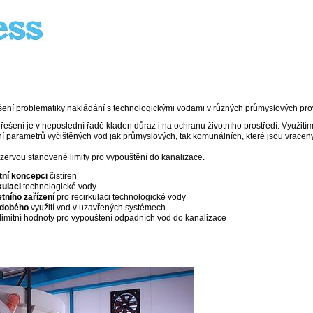
ení problematiky nakládání s technologickými vodami v různých průmyslových pr
 řešení je v neposlední řadě kladen důraz i na ochranu životního prostředí. Využit
í parametrů vyčištěných vod jak průmyslových, tak komunálních, které jsou vraceny
ezervou stanovené limity pro vypouštění do kanalizace.
tní koncepci
čistíren
kulaci
technologické vody
tního zařízení
pro recirkulaci technologické vody
odobého
využití vod v uzavřených systémech
limitní hodnoty pro vypouštení odpadních vod do kanalizace