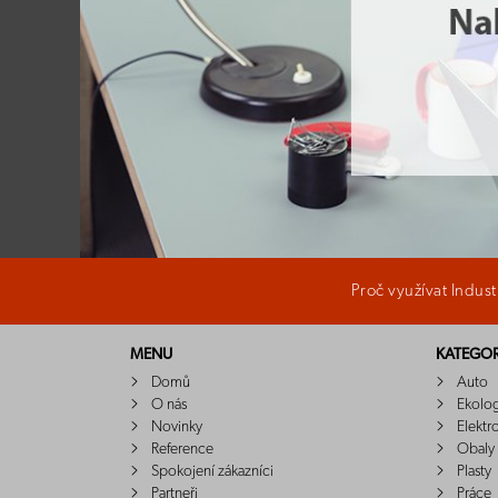
Proč využívat Indus
MENU
KATEGOR
Domů
Auto
O nás
Ekolo
Novinky
Elektr
Reference
Obaly
Spokojení zákazníci
Plasty
Partneři
Práce