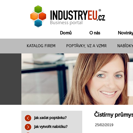
Domů
O nás
Novink
KATALOG FIREM
POPTÁVKY, VZ A VZMR
NABÍDK
Čistírny průmy
Jak zadat poptávku?
25/02/2019
Jak vytvořit nabídku?