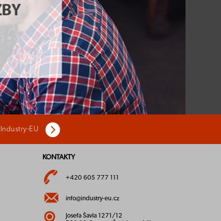
 Industry-EU
KONTAKTY
+420 605 777 111
info@industry-eu.cz
Josefa Šavla 1271/12