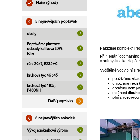
Naše výhody
5 nejnovějších poptávek
obaly
Poptáváme plastové
Nabízíme komplexní řeš
odpady Balíková LDPE
fólie
Při hledání optimálního
v průmyslu a ke zlepšen
rúra 20x7, E235+C
Vyčištěné vody plní s r
kruhova tyc 46 c45
používáme
vlas
umožňuje
recir
kruhová tyč *105,
dodávky
komple
P460NH
možnost
dlouh
plní s rezervou
Další poptávky
5 nejnovějších nabídek
Vývoj a zakázková výroba