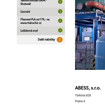
Textilní rohože GAPA -
Shatwell
Lisování
Filament PLA od 179,- na
www.tiskve3d.cz
Ložisková ocel
Další nabídky
ABESS, s.r.o.
Türkova 828
Praha 4