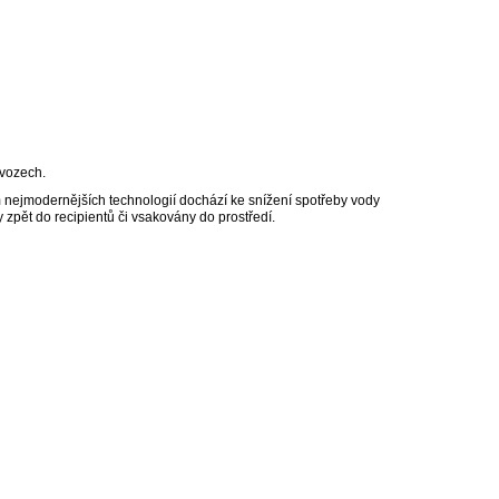
ovozech.
ím nejmodernějších technologií dochází ke snížení spotřeby vody
 zpět do recipientů či vsakovány do prostředí.