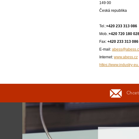
149 00
Česká republika
Tel.:
+420 233 313 086
Mob.:
+420 720 180 02
Fax:
+420 233 313 086
E-mail:
abess@abess.c
Internet:
www.abess.cz
https://www.industry-eu.
Chcete