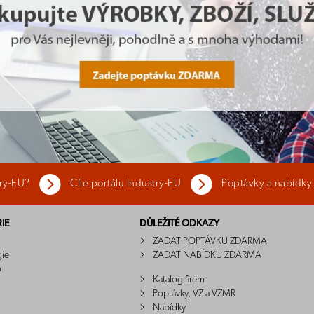
try-EU?
Cíle portálu Industry-EU
Poptávky a nabídky
IE
DŮLEŽITÉ ODKAZY
ZADAT POPTÁVKU ZDARMA
gie
ZADAT NABÍDKU ZDARMA
o
Katalog firem
Poptávky, VZ a VZMR
Nabídky