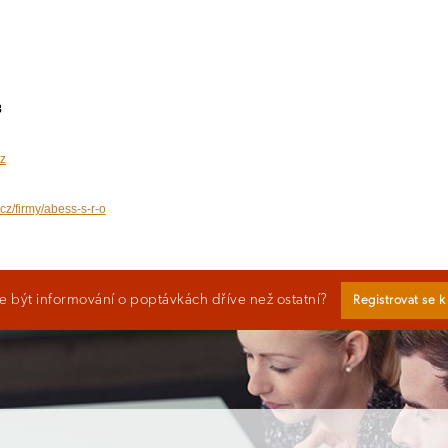
8
z
cz/firmy/abess-s-r-o
 být informování o poptávkách dříve než ostatní?
Registrovat se 