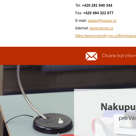
Tel.:
+420 281 940 344
Fax:
+420 494 322 077
E-mail:
panas@panas.cz
Internet:
www.panas.cz
https://www.industry-eu.cz/firmy/pana
Chcete být infor