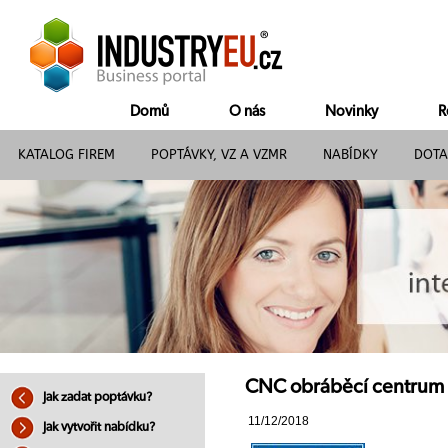
Domů
O nás
Novinky
R
KATALOG FIREM
POPTÁVKY, VZ A VZMR
NABÍDKY
DOTA
CNC obráběcí centrum 
Jak zadat poptávku?
11/12/2018
Jak vytvořit nabídku?