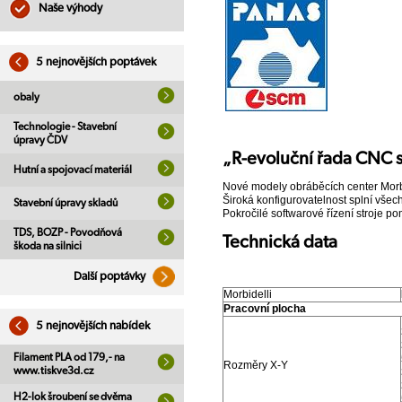
Naše výhody
5 nejnovějších poptávek
obaly
Technologie - Stavební
úpravy ČDV
„R-evoluční řada CNC 
Hutní a spojovací materiál
Nové modely obráběcích center Morbi
Široká konfigurovatelnost splní vše
Stavební úpravy skladů
Pokročilé softwarové řízení stroje 
TDS, BOZP - Povodňová
Technická data
škoda na silnici
Další poptávky
Morbidelli
Pracovní plocha
5 nejnovějších nabídek
Filament PLA od 179,- na
Rozměry X-Y
www.tiskve3d.cz
H2-lok šroubení se dvěma