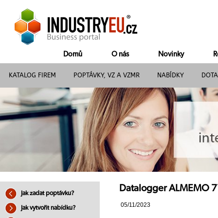
Domů
O nás
Novinky
R
KATALOG FIREM
POPTÁVKY, VZ A VZMR
NABÍDKY
DOTA
Datalogger ALMEMO 710 
Jak zadat poptávku?
05/11/2023
Jak vytvořit nabídku?