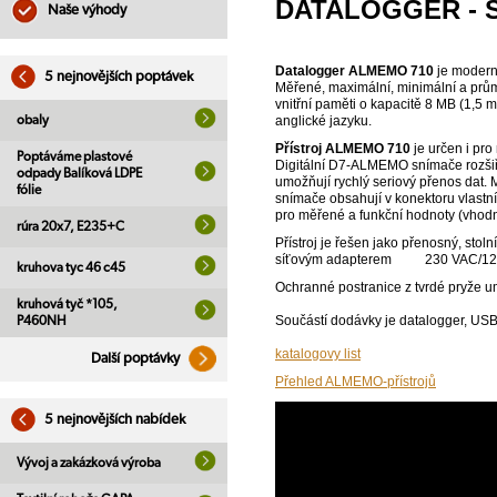
DATALOGGER - S
Naše výhody
Datalogger ALMEMO 710
je modern
5 nejnovějších poptávek
Měřené, maximální, minimální a prům
vnitřní paměti o kapacitě 8 MB (1,5 
obaly
anglické jazyku.
Přístroj ALMEMO 710
je určen i pro
Poptáváme plastové
Digitální D7-ALMEMO snímače rozšiřu
odpady Balíková LDPE
umožňují rychlý seriový přenos dat. 
fólie
snímače obsahují v konektoru vlastní
pro měřené a funkční hodnoty (vhodn
rúra 20x7, E235+C
Přístroj je řešen jako přenosný, sto
síťovým adapterem 230 VAC/12
kruhova tyc 46 c45
Ochranné postranice z tvrdé pryže u
kruhová tyč *105,
Součástí dodávky je datalogger, USB
P460NH
katalogovy list
Další poptávky
Přehled ALMEMO-přístrojů
5 nejnovějších nabídek
Vývoj a zakázková výroba