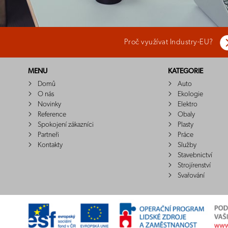
Proč využívat Industry-EU?
MENU
KATEGORIE
Domů
Auto
O nás
Ekologie
Novinky
Elektro
Reference
Obaly
Spokojení zákazníci
Plasty
Partneři
Práce
Kontakty
Služby
Stavebnictví
Strojírenství
Svařování