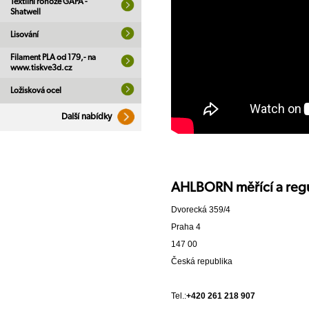
Textilní rohože GAPA -
Shatwell
Lisování
Filament PLA od 179,- na
www.tiskve3d.cz
Ložisková ocel
Další nabídky
AHLBORN měřící a regul
Dvorecká 359/4
Praha 4
147 00
Česká republika
Tel.:
+420 261 218 907