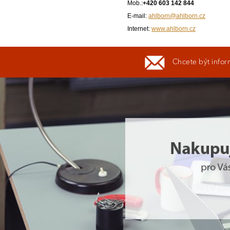
Mob.:
+420 603 142 844
E-mail:
ahlborn@ahlborn.cz
Internet:
www.ahlborn.cz
Chcete být infor