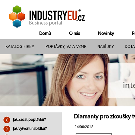
Domů
O nás
Novinky
R
KATALOG FIREM
POPTÁVKY, VZ A VZMR
NABÍDKY
DOTA
Diamanty pro zkoušky tv
Jak zadat poptávku?
14/06/2018
Jak vytvořit nabídku?