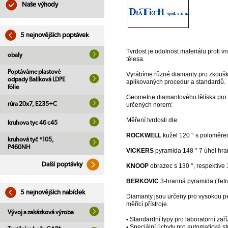
Naše výhody
5 nejnovějších poptávek
Tvrdost je odolnost materiálu proti vni
obaly
tělesa.
Poptáváme plastové
Vyrábíme různé diamanty pro zkoušky
odpady Balíková LDPE
aplikovaných procedur a standardů.
fólie
Geometrie diamantového tělíska pro 
rúra 20x7, E235+C
určených norem:
Měření tvrdosti dle:
kruhova tyc 46 c45
ROCKWELL
kužel 120 ° s poloměre
kruhová tyč *105,
P460NH
VICKERS
pyramida 148 ° 7 úhel hran
Další poptávky
KNOOP
obrazec s 130 °, respektive 
BERKOVIC
3-hranná pyramida (Tet
5 nejnovějších nabídek
Diamanty jsou určeny pro vysokou pe
měřící přístroje.
Vývoj a zakázková výroba
•
Standardní typy pro laboratorní zaří
•
Speciální úchyty pro automatické str