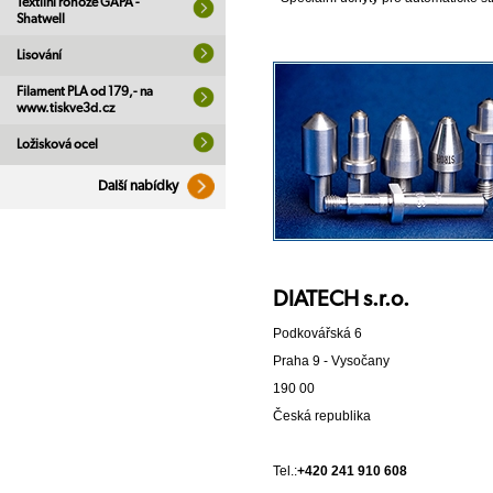
Textilní rohože GAPA -
Shatwell
Lisování
Filament PLA od 179,- na
www.tiskve3d.cz
Ložisková ocel
Další nabídky
DIATECH s.r.o.
Podkovářská 6
Praha 9 - Vysočany
190 00
Česká republika
Tel.:
+420 241 910 608