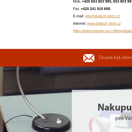
Mob.:
+420 603 803 995, 603 803 99
Fax:
+420 241 910 608
E-mail:
info@diatech-stroh.cz
Internet:
www.diatech-stroh.cz
https://www.industry-eu.cz/firmy/diate
Chcete být infor