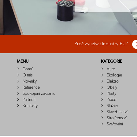
Proč využívat Industry-EU?
MENU
KATEGORIE
Domů
Auto
O nás
Ekologie
Novinky
Elektro
Reference
Obaly
Spokojení zákazníci
Plasty
Partneři
Práce
Kontakty
Služby
Stavebnictví
Strojírenství
Svařování