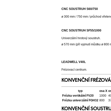
CNC SOUSTRUH S60/750
ø 300 mm / 750 mm / průchod vřeten
CNC SOUSTRUH SF55/1000
Univerzální hrotový soustruh.
ø 570 mm (při vyjmutí můstku ø 80
LEADWELL V40L
Frézovací centrum.
KONVENČNÍ FRÉZOVÁ
typ
osa X
o
Frézka vertikální FV20
1000
4
Frézka univerzální FGH32
800
3
KONVENČNÍ SOUSTRU