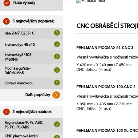
Naše výhody
5 nejnovějších poptávek
CNC OBRÁBĚCÍ STROJ
rúra 20x7, E235+C
kruhova tyc 46 c45
FEHLMANN PICOMAX 51-CNC 3
kruhová tyč *105,
Přesná vyvrtávačka s možností frézo
P460NH
X 420 mm / Y 240 mm / Z 450 mm
Plochá a guľatá -
CNC dělička (4. osa)
34CrNiMo6
Oprava vodovodu
FEHLMANN PICOMAX 100-CNC 3
Další poptávky
Přesná vyvrtávačka s možností frézo
X 850 mm / Y 435 mm / Z 720 mm
CNC dělička (4. osa)
5 nejnovějších nabídek
Regranulace PP, PE, ABS,
PS, PC, PC/ABS
FEHLMANN PICOMAX 100 XL-CNC
CNC plazmové řezání