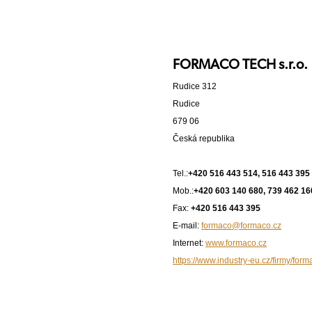
FORMACO TECH s.r.o.
Rudice 312
Rudice
679 06
Česká republika
Tel.:
+420 516 443 514, 516 443 395
Mob.:
+420 603 140 680, 739 462 16
Fax:
+420 516 443 395
E-mail:
formaco@formaco.cz
Internet:
www.formaco.cz
https://www.industry-eu.cz/firmy/form