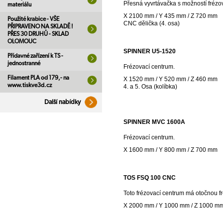
Přesná vyvrtávačka s možností frézo
materiálu
X 2100 mm / Y 435 mm / Z 720 mm
Použité krabice - VŠE
CNC dělička (4. osa)
PŘIPRAVENO NA SKLADĚ !
PŘES 30 DRUHŮ - SKLAD
OLOMOUC
SPINNER U5-1520
Přídavné zařízení k TS -
jednostranné
Frézovací centrum.
Filament PLA od 179,- na
X 1520 mm / Y 520 mm / Z 460 mm
www.tiskve3d.cz
4. a 5. Osa (kolíbka)
Další nabídky
SPINNER MVC 1600A
Frézovací centrum.
X 1600 mm / Y 800 mm / Z 700 mm
TOS FSQ 100 CNC
Toto frézovací centrum má otočnou fr
X 2000 mm / Y 1000 mm / Z 1000 m