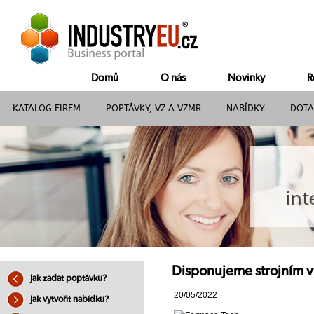
Domů
O nás
Novinky
R
KATALOG FIREM
POPTÁVKY, VZ A VZMR
NABÍDKY
DOTA
Disponujeme strojním v
Jak zadat poptávku?
20/05/2022
Jak vytvořit nabídku?