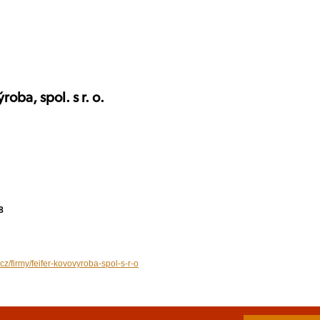
roba, spol. s r. o.
8
cz/firmy/feifer-kovovyroba-spol-s-r-o