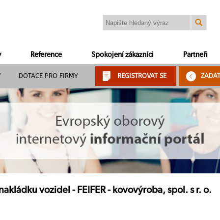
y
Reference
Spokojení zákazníci
Partneři
Y
DOTACE PRO FIRMY
REGISTROVAT SE
ZADA
akládku vozidel - FEIFER - kovovýroba, spol. s r. o.