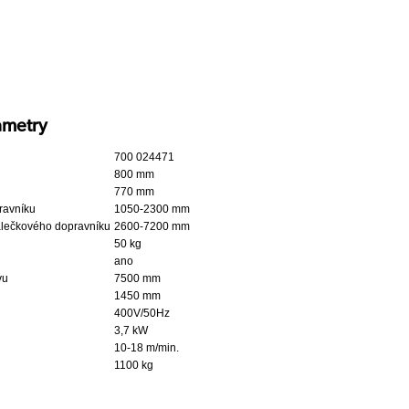
ametry
700 024471
800 mm
770 mm
ravníku
1050-2300 mm
válečkového dopravníku
2600-7200 mm
50 kg
ano
vu
7500 mm
1450 mm
400V/50Hz
3,7 kW
10-18 m/min.
1100 kg