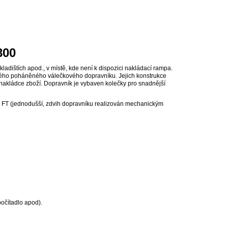
800
adištích apod., v místě, kde není k dispozici nakládací rampa.
lného poháněného válečkového dopravníku. Jejich konstrukce
a nakládce zboží. Dopravník je vybaven kolečky pro snadnější
 FT (jednodušší, zdvih dopravníku realizován mechanickým
očítadlo apod).