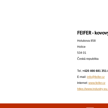
FEIFER - kovový
Holubova 858
Holice
534 01
Česká republika
Tel.:
+420 466 681 351-
E-mail:
info@feifer.cz
Internet:
www.feifer.cz
https://www.industry-eu.