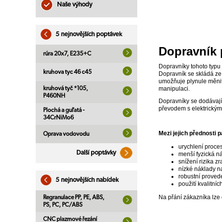
Naše výhody
5 nejnovějších poptávek
Dopravník 
rúra 20x7, E235+C
Dopravníky tohoto typu 
kruhova tyc 46 c45
Dopravník se skládá ze
umožňuje plynule měnit 
manipulaci.
kruhová tyč *105,
P460NH
Dopravníky se dodávají
převodem s elektrickým
Plochá a guľatá -
34CrNiMo6
Mezi jejich přednosti pa
Oprava vodovodu
urychlení proces
Další poptávky
menší fyzická 
snížení rizika z
nízké náklady n
robustní proved
5 nejnovějších nabídek
použití kvalitn
Na přání zákazníka lze 
Regranulace PP, PE, ABS,
PS, PC, PC/ABS
CNC plazmové řezání