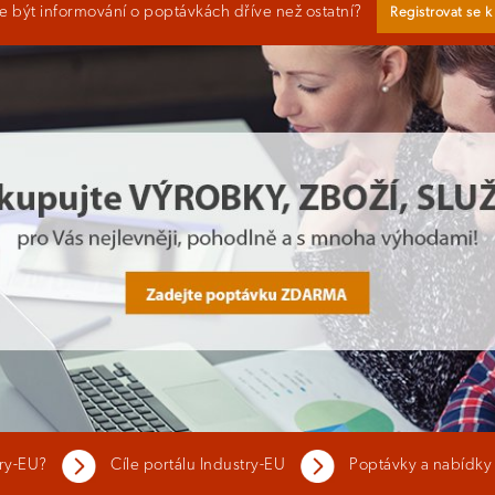
 být informování o poptávkách dříve než ostatní?
Registrovat se 
try-EU?
Cíle portálu Industry-EU
Poptávky a nabídky