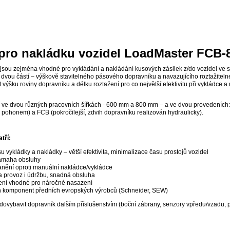
pro nakládku vozidel LoadMaster FCB-
jsou zejména vhodné pro vykládání a nakládání kusových zásilek z/do vozidel ve skl
 dvou částí – výškově stavitelného pásového dopravníku a navazujícího roztažite
výšku roviny dopravníku a délku roztažení pro co největší efektivitu při vykládce 
 ve dvou různých pracovních šířkách - 600 mm a 800 mm – a ve dvou provedeních:
 pohonem) a FCB (pokročilejší, zdvih dopravníku realizován hydraulicky).
tří:
u vykládky a nakládky – větší efektivita, minimalizace času prostojů vozidel
námaha obsluhy
ranění oproti manuální nakládce/vykládce
a provoz i údržbu, snadná obsluha
ení vhodné pro náročné nasazení
ích komponent předních evropských výrobců (Schneider, SEW)
dovybavit dopravník dalším příslušenstvím (boční zábrany, senzory vpředu/vzadu, p