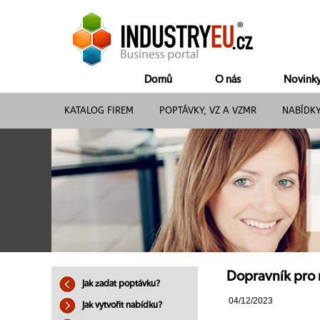
Domů
O nás
Novink
KATALOG FIREM
POPTÁVKY, VZ A VZMR
NABÍDK
Dopravník pro n
Jak zadat poptávku?
04/12/2023
Jak vytvořit nabídku?