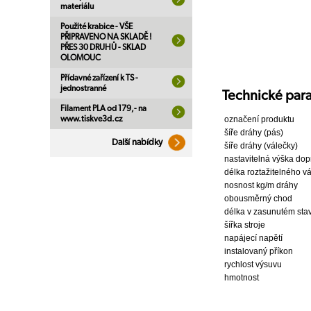
materiálu
Použité krabice - VŠE
PŘIPRAVENO NA SKLADĚ !
PŘES 30 DRUHŮ - SKLAD
OLOMOUC
Přídavné zařízení k TS -
jednostranné
Technické par
Filament PLA od 179,- na
www.tiskve3d.cz
označení produktu
šíře dráhy (pás)
Další nabídky
šíře dráhy (válečky)
nastavitelná výška dop
délka roztažitelného 
nosnost kg/m dráhy
obousměrný chod
délka v zasunutém sta
šířka stroje
napájecí napětí
instalovaný příkon
rychlost výsuvu
hmotnost