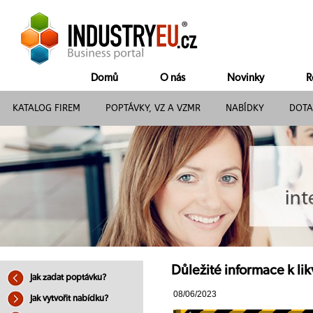
Domů
O nás
Novinky
R
KATALOG FIREM
POPTÁVKY, VZ A VZMR
NABÍDKY
DOTA
Důležité informace k lik
Jak zadat poptávku?
08/06/2023
Jak vytvořit nabídku?