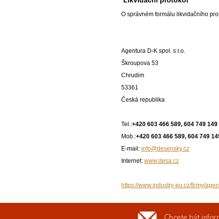
O správném formálu likvidačního pro
Agentura D-K spol. s r.o.
Škroupova 53
Chrudim
53361
Česká republika
Tel.:
+420 603 466 589, 604 749 149
Mob.:
+420 603 466 589, 604 749 14
E-mail:
info@desensky.cz
Internet:
www.desa.cz
https://www.industry-eu.cz/firmy/agen
Chcete být infor