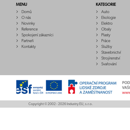
MENU
KATEGORIE
Domů
Auto
O nás
Ekologie
Novinky
Elektro
Reference
Obaly
Spokojení zákazníci
Plasty
Partneři
Práce
Kontakty
Služby
Stavebnictví
Strojírenství
Svařování
Copyright © 2002 - 2026 Industry EU, s.r.o.