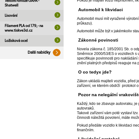
Pokud je majitel vozu nepřitomen, l
Textilní rohože GAPA -
Shatwell
Automobil k likvidaci
Lisování
Automobil musí mít vyražené výrobní 
průkazu).
Filament PLA od 179,- na
www.tiskve3d.cz
Automobil může být v jakémkoliv sta
Zákonné povinosti
Ložisková ocel
Novela zákona č. 185/2001 Sb. o odp
Další nabídky
Směrnice 2000/53/ES o vozidlech s u
specifikuje povinnosti pro nakládán
znění platných předpisů reaguje na p
O co tedyx jde?
Zákon ukládá majiteli vozidla, před 
zařízení, ve kterém obdrží protokol o
Pozor na nelegální vrakoviš
Každý, kdo se zbavuje autovraku, je
autovraků.
Takové zařízení vám poté vystaví tzv. 
činnosti náležitá povolení, máte možn
Pokud předáte vozidlo k likvidaci n
finančním.
Likvidační protokol