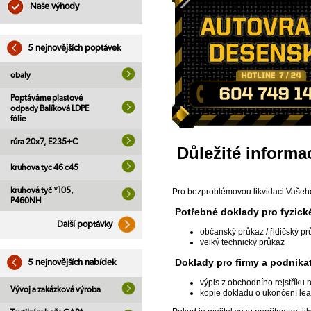
Naše výhody
5 nejnovějších poptávek
obaly
Poptáváme plastové
odpady Balíková LDPE
fólie
rúra 20x7, E235+C
Důležité informac
kruhova tyc 46 c45
kruhová tyč *105,
Pro bezproblémovou likvidaci Vašeho 
P460NH
Potřebné doklady pro fyzick
Další poptávky
občanský průkaz / řidičský pr
velký technický průkaz
Doklady pro firmy a podnika
5 nejnovějších nabídek
výpis z obchodního rejstříku 
Vývoj a zakázková výroba
kopie dokladu o ukončení lea