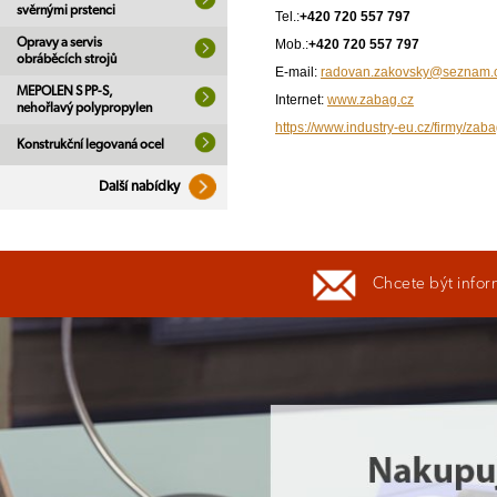
svěrnými prstenci
Tel.:
+420 720 557 797
Opravy a servis
Mob.:
+420 720 557 797
obráběcích strojů
E-mail:
radovan.zakovsky@seznam.
MEPOLEN S PP-S,
Internet:
www.zabag.cz
nehořlavý polypropylen
https://www.industry-eu.cz/firmy/zaba
Konstrukční legovaná ocel
Další nabídky
Chcete být infor