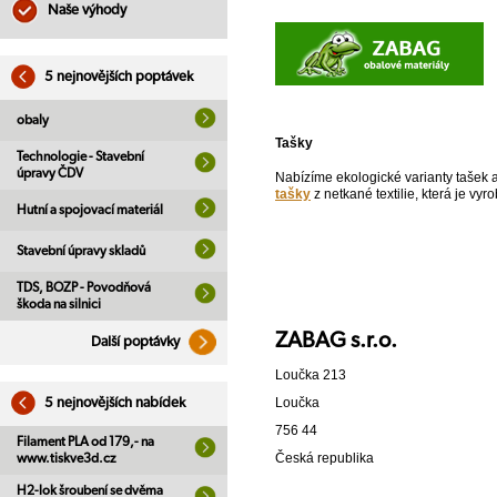
Naše výhody
5 nejnovějších poptávek
obaly
Tašky
Technologie - Stavební
úpravy ČDV
Nabízíme ekologické varianty tašek a
tašky
z netkané textilie, která je vy
Hutní a spojovací materiál
Stavební úpravy skladů
TDS, BOZP - Povodňová
škoda na silnici
ZABAG s.r.o.
Další poptávky
Loučka 213
Loučka
5 nejnovějších nabídek
756 44
Filament PLA od 179,- na
Česká republika
www.tiskve3d.cz
H2-lok šroubení se dvěma