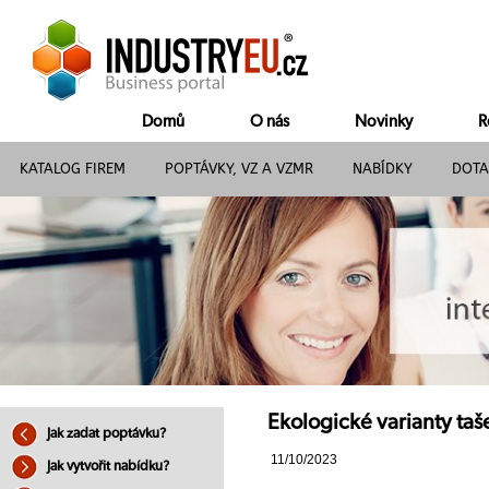
Domů
O nás
Novinky
R
KATALOG FIREM
POPTÁVKY, VZ A VZMR
NABÍDKY
DOTA
Ekologické varianty taš
Jak zadat poptávku?
11/10/2023
Jak vytvořit nabídku?