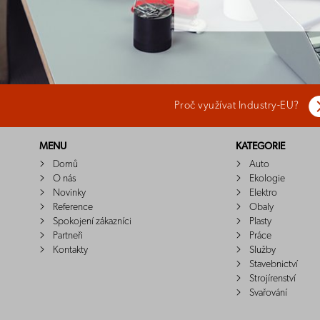
Proč využívat Industry-EU?
MENU
KATEGORIE
Domů
Auto
O nás
Ekologie
Novinky
Elektro
Reference
Obaly
Spokojení zákazníci
Plasty
Partneři
Práce
Kontakty
Služby
Stavebnictví
Strojírenství
Svařování