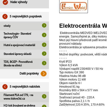
Naše výhody
5 nejnovějších poptávek
Elektrocentrála
obaly
Elektrocentrála MEDVED WELDVED WE
Technologie - Stavební
energie. Samozřejmé je, díky motoru
úpravy ČDV
Mezi její hlavní přednosti patří krom
provozní náklady.
Hutní a spojovací materiál
Elektrocentrála je vybavena proudo
- - - - -
Stavební úpravy skladů
Možné doplňky: podvozek, větší nádrž
- - - - -
Krytí IP23
TDS, BOZP - Povodňová
Výkon 6,5 kVA
škoda na silnici
Výstupní napětí 230/400 V / 50 Hz
Typ motoru GX 390
Další poptávky
Hladina hluku 96 dB
Výkon motoru 11 kW
Objem nádrže 6 l
Hmotnost 91 kg
5 nejnovějších nabídek
Rozměry 800 x 564 x 577 mm
Startovaní ruční
Filament PLA od 179,- na
Svařovací proud 40 - 220 A
www.tiskve3d.cz
Spotřeba paliva 2,1 l / h
Zatížitelnost 220 A 35%, 170 A 60%
H2-lok šroubení se dvěma