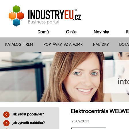
Domů
O nás
Novinky
R
KATALOG FIREM
POPTÁVKY, VZ A VZMR
NABÍDKY
DOTA
Elektrocentrála WELWE
Jak zadat poptávku?
25/09/2023
Jak vytvořit nabídku?