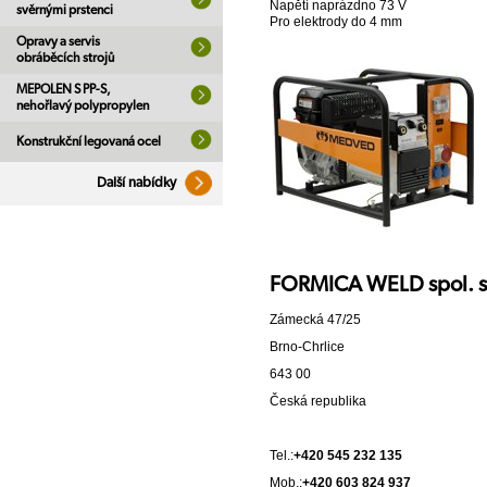
Napětí naprázdno 73 V
svěrnými prstenci
Pro elektrody do 4 mm
Opravy a servis
obráběcích strojů
MEPOLEN S PP-S,
nehořlavý polypropylen
Konstrukční legovaná ocel
Další nabídky
FORMICA WELD spol. s r
Zámecká 47/25
Brno-Chrlice
643 00
Česká republika
Tel.:
+420 545 232 135
Mob.:
+420 603 824 937