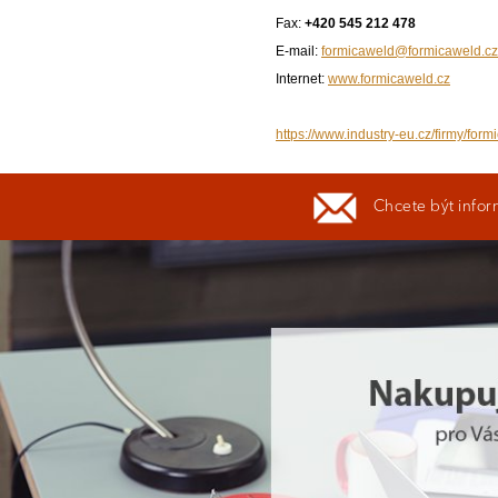
Fax:
+420 545 212 478
E-mail:
formicaweld@formicaweld.cz
Internet:
www.formicaweld.cz
https://www.industry-eu.cz/firmy/form
Chcete být infor