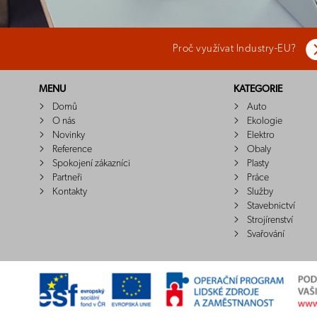
Proč využívat Industry-EU?
MENU
KATEGORIE
Domů
Auto
O nás
Ekologie
Novinky
Elektro
Reference
Obaly
Spokojení zákazníci
Plasty
Partneři
Práce
Kontakty
Služby
Stavebnictví
Strojírenství
Svařování