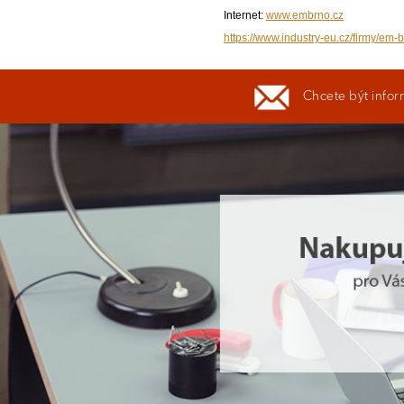
Internet:
www.embrno.cz
https://www.industry-eu.cz/firmy/em-b
Chcete být infor