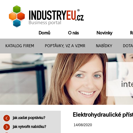
Domů
O nás
Novinky
R
KATALOG FIREM
POPTÁVKY, VZ A VZMR
NABÍDKY
DOTA
Elektrohydraulické přís
Jak zadat poptávku?
14/08/2020
Jak vytvořit nabídku?