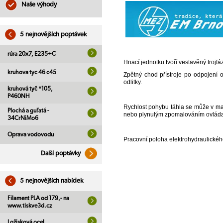
Naše výhody
5 nejnovějších poptávek
rúra 20x7, E235+C
Hnací jednotku tvoří vestavěný trojf
kruhova tyc 46 c45
Zpětný chod přístroje po odpojení o
odlitky.
kruhová tyč *105,
P460NH
Rychlost pohybu táhla se může v ma
Plochá a guľatá -
nebo plynulým zpomalováním ovládac
34CrNiMo6
Oprava vodovodu
Pracovní poloha elektrohydraulického
Další poptávky
5 nejnovějších nabídek
Filament PLA od 179,- na
www.tiskve3d.cz
Ložisková ocel