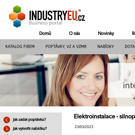
Domů
O nás
Novinky
R
KATALOG FIREM
POPTÁVKY, VZ A VZMR
NABÍDKY
DOTA
Elektroinstalace - silno
Jak zadat poptávku?
23/03/2023
Jak vytvořit nabídku?