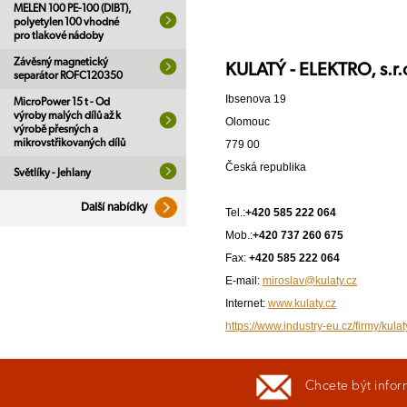
MELEN 100 PE-100 (DIBT),
polyetylen 100 vhodné
pro tlakové nádoby
Závěsný magnetický
KULATÝ - ELEKTRO, s.r.
separátor ROFC120350
Ibsenova 19
MicroPower 15 t - Od
výroby malých dílů až k
Olomouc
výrobě přesných a
mikrovstřikovaných dílů
779 00
Česká republika
Světlíky - Jehlany
Další nabídky
Tel.:
+420 585 222 064
Mob.:
+420 737 260 675
Fax:
+420 585 222 064
E-mail:
miroslav@kulaty.cz
Internet:
www.kulaty.cz
https://www.industry-eu.cz/firmy/kulat
Chcete být infor