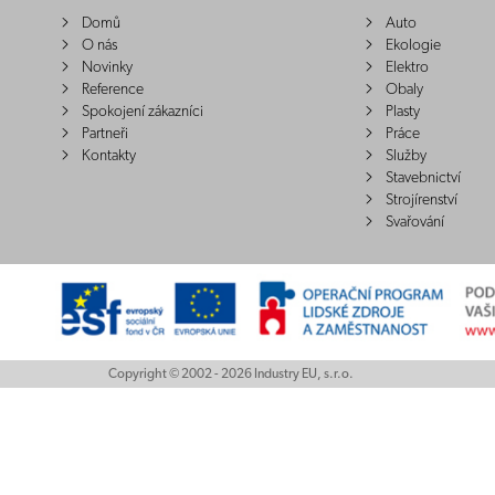
Domů
Auto
O nás
Ekologie
Novinky
Elektro
Reference
Obaly
Spokojení zákazníci
Plasty
Partneři
Práce
Kontakty
Služby
Stavebnictví
Strojírenství
Svařování
Copyright © 2002 - 2026 Industry EU, s.r.o.