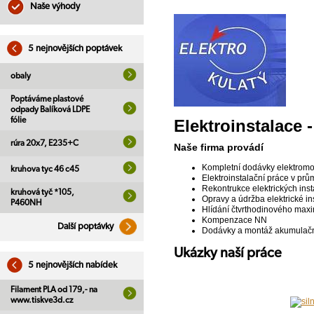
Naše výhody
5 nejnovějších poptávek
obaly
Poptáváme plastové
odpady Balíková LDPE
fólie
Elektroinstalace 
rúra 20x7, E235+C
Naše firma provádí
Kompletní dodávky elektromo
kruhova tyc 46 c45
Elektroinstalační práce v pr
Rekontrukce elektrických inst
kruhová tyč *105,
Opravy a údržba elektrické in
P460NH
Hlídání čtvrthodinového max
Kompenzace NN
Další poptávky
Dodávky a montáž akumulačn
Ukázky naší práce
5 nejnovějších nabídek
Filament PLA od 179,- na
www.tiskve3d.cz