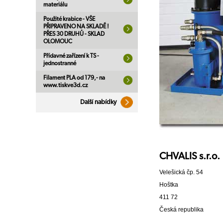
materiálu
Použité krabice - VŠE
PŘIPRAVENO NA SKLADĚ !
PŘES 30 DRUHŮ - SKLAD
OLOMOUC
Přídavné zařízení k TS -
jednostranné
Filament PLA od 179,- na
www.tiskve3d.cz
Další nabídky
CHVALIS s.r.o.
Velešická čp. 54
Hoštka
411 72
Česká republika