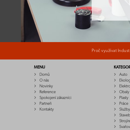
Proč využívat Indus
MENU
KATEGOR
Domů
Auto
O nás
Ekolo
Novinky
Elektr
Reference
Obaly
Spokojení zákazníci
Plasty
Partneři
Práce
Kontakty
Služby
Staveb
Strojír
Svařov