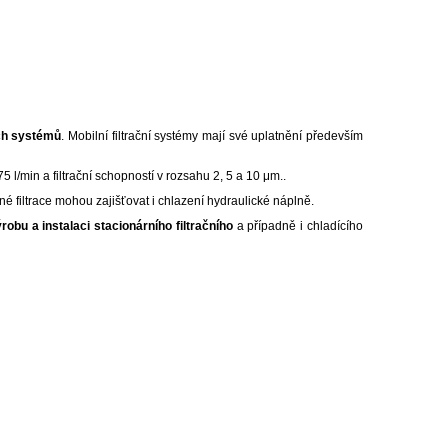
ích systémů
. Mobilní filtrační systémy mají své uplatnění především
 l/min a filtrační schopností v rozsahu 2, 5 a 10 μm..
é filtrace mohou zajišťovat i chlazení hydraulické náplně.
obu a instalaci stacionárního filtračního
a případně i chladícího