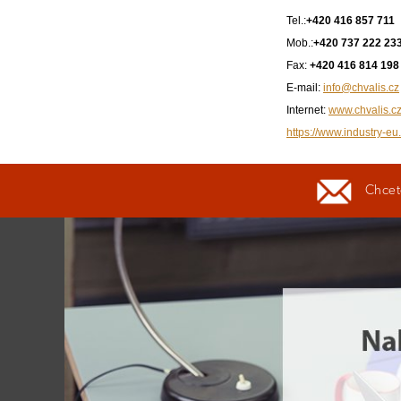
Tel.:
+420 416 857 711
Mob.:
+420 737 222 23
Fax:
+420 416 814 198
E-mail:
info@chvalis.cz
Internet:
www.chvalis.c
https://www.industry-eu.
Chcete