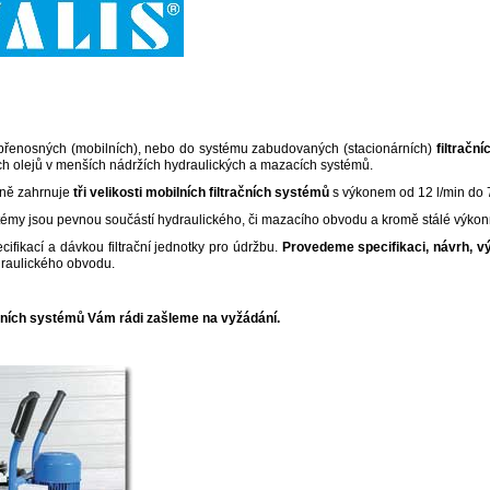
řenosných (mobilních), nebo do systému zabudovaných (stacionárních)
filtračn
ch olejů v menších nádržích hydraulických a mazacích systémů.
ně zahrnuje
tři velikosti mobilních filtračních systémů
s výkonem od 12 l/min do 75
ystémy jsou pevnou součástí hydraulického, či mazacího obvodu a kromě stálé výkonn
ikací a dávkou filtrační jednotky pro údržbu.
Provedeme specifikaci, návrh, výr
raulického obvodu.
ačních systémů Vám rádi zašleme na vyžádání.