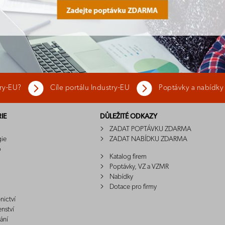
try-EU?
Cíle portálu Industry-EU
Poptávky a nabídky
IE
DŮLEŽITÉ ODKAZY
ZADAT POPTÁVKU ZDARMA
gie
ZADAT NABÍDKU ZDARMA
o
Katalog firem
Poptávky, VZ a VZMR
Nabídky
Dotace pro firmy
nictví
enství
ání