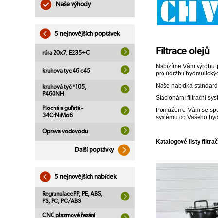
Naše výhody
5 nejnovějších poptávek
Filtrace olejů
rúra 20x7, E235+C
Nabízíme Vám výrobu p
kruhova tyc 46 c45
pro údržbu hydraulický
Naše nabídka standard
kruhová tyč *105,
P460NH
Stacionární filtrační s
Plochá a guľatá -
Pomůžeme Vám se specif
34CrNiMo6
systému do Vašeho hyd
Oprava vodovodu
Katalogové listy filtr
Další poptávky
5 nejnovějších nabídek
Regranulace PP, PE, ABS,
PS, PC, PC/ABS
CNC plazmové řezání