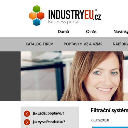
Domů
O nás
Novink
KATALOG FIREM
POPTÁVKY, VZ A VZMR
NABÍDK
Filtrační syst
Jak zadat poptávku?
06/09/2018
Jak vytvořit nabídku?