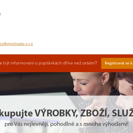
3
z
cz/firmy/chvalis-s-r-o
 být informování o poptávkách dříve než ostatní?
Registrovat se 