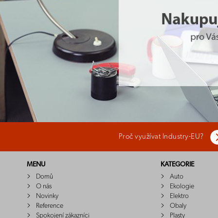
Proč využívat Industry-EU?
MENU
KATEGORIE
Domů
Auto
O nás
Ekologie
Novinky
Elektro
Reference
Obaly
Spokojení zákazníci
Plasty