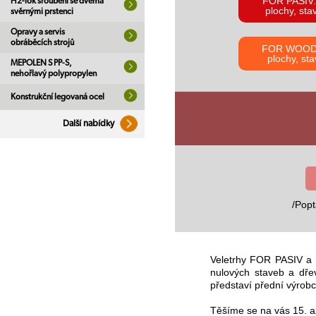
FOR PASIV:
H2-lok šroubení se dvěma
plochy, sta
svěrnými prstenci
Opravy a servis
obráběcích strojů
FOR WOOD: 
plochy, st
MEPOLEN S PP-S,
nehořlavý polypropylen
Konstrukční legovaná ocel
Další nabídky
/Popt
Veletrhy FOR PASIV a 
nulových staveb a dře
představí přední výrobc
Těšíme se na vás 15. 