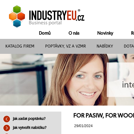
Domů
O nás
Novinky
R
KATALOG FIREM
POPTÁVKY, VZ A VZMR
NABÍDKY
DOTA
FOR PASIW, FOR WOO
Jak zadat poptávku?
29/01/2024
Jak vytvořit nabídku?