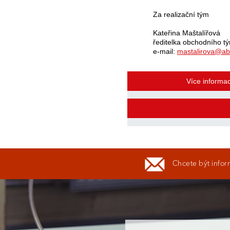
Za realizační tým
Kateřina Maštalířová
ředitelka obchodního tý
e-mail:
mastalirova@ab
Více informac
Chcete být infor