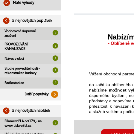
Naše výhody
5 nejnovějších poptávek
Vodorovné dopravní
Nabízím
značení
- Oblíbené v
PROVOZOVÁNÍ
KANALIZACE
Náves v obci
Studie proveditelnosti -
rekonstrukce budovy
Vážení obchodní partne
Radiostanice
do začátku oblíbeného
nabízíme
možnost vyb
Další poptávky
úsporného bydlení, ne
představy a odpovíme n
příležitostí k navázání
5 nejnovějších nabídek
a služeb velkému počtu
Filament PLA od 179,- na
www.tiskve3d.cz