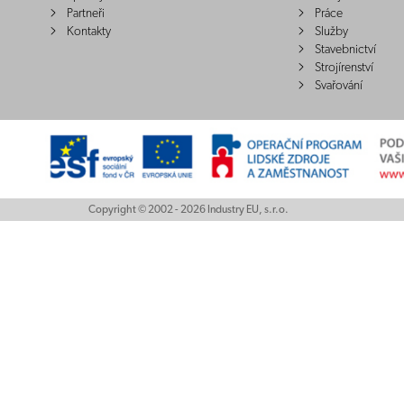
Partneři
Práce
Kontakty
Služby
Stavebnictví
Strojírenství
Svařování
Copyright © 2002 - 2026 Industry EU, s.r.o.