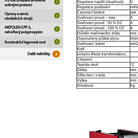
H2-lok šroubení se dvěma
Regulace napětí (stupňová)
V
svěrnými prstenci
Regulace podávání
m/m
Časovací funkce
sek
Opravy a servis
Svařovací proud – max
A
obráběcích strojů
Svařovací proud - 50 % DZ
A
MEPOLEN S PP-S,
Svařovací proud - 100 % DZ
A
nehořlavý polypropylen
Průměr svařovacího drátu
mm
Doporučený průtok plynu
l/mi
Konstrukční legovaná ocel
Svařovací kabel
mm
Krytí
Další nabídky
Izolační tříeda transformátoru
Chlazení
Teplota okolí
°C
Délka
mm
Šířka bez / s koly
mm
Výška
mm
Hmotnost
Kg