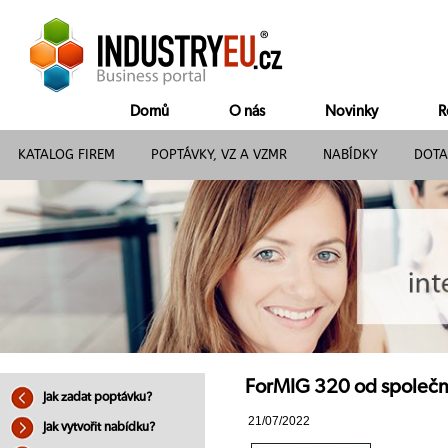
Domů
O nás
Novinky
R
KATALOG FIREM
POPTÁVKY, VZ A VZMR
NABÍDKY
DOTA
ForMIG 320 od společno
Jak zadat poptávku?
21/07/2022
Jak vytvořit nabídku?