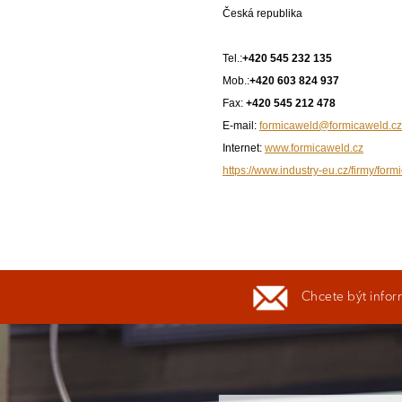
Česká republika
Tel.:
+420 545 232 135
Mob.:
+420 603 824 937
Fax:
+420 545 212 478
E-mail:
formicaweld@formicaweld.cz
Internet:
www.formicaweld.cz
https://www.industry-eu.cz/firmy/form
Chcete být infor