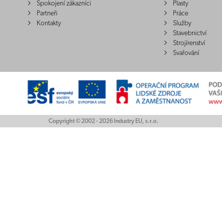
Spokojení zákazníci
Plasty
Partneři
Práce
Kontakty
Služby
Stavebnictví
Strojírenství
Svařování
Copyright © 2002 - 2026 Industry EU, s.r.o.