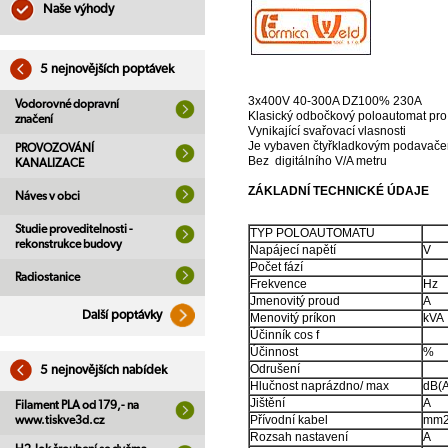
Naše výhody
5 nejnovějších poptávek
3x400V 40-300A DZ100% 230A
Vodorovné dopravní
Klasický odbočkový poloautomat pr
značení
Vynikající svařovací vlasnosti
Je vybaven čtyřkladkovým podavače
PROVOZOVÁNÍ
Bez digitálního V/A metru
KANALIZACE
ZÁKLADNÍ TECHNICKÉ ÚDAJE
Náves v obci
Studie proveditelnosti -
TYP POLOAUTOMATU
rekonstrukce budovy
Napájecí napětí
V
Počet fází
Radiostanice
Frekvence
Hz
Jmenovitý proud
A
Další poptávky
Menovitý príkon
kVA
Účinník cos f
Účinnost
%
Odrušení
5 nejnovějších nabídek
Hlučnost naprázdno/ max
dB(A
Jištění
A
Filament PLA od 179,- na
Přívodní kabel
mm
www.tiskve3d.cz
Rozsah nastavení
A