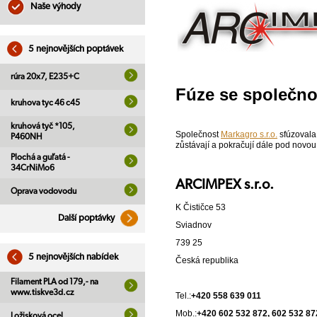
Naše výhody
5 nejnovějších poptávek
rúra 20x7, E235+C
Fúze se společno
kruhova tyc 46 c45
kruhová tyč *105,
Společnost
Markagro s.r.o.
sfúzovala 
P460NH
zůstávají a pokračují dále pod novou
Plochá a guľatá -
34CrNiMo6
ARCIMPEX s.r.o.
Oprava vodovodu
K Čističce 53
Další poptávky
Sviadnov
739 25
5 nejnovějších nabídek
Česká republika
Filament PLA od 179,- na
www.tiskve3d.cz
Tel.:
+420 558 639 011
Mob.:
+420 602 532 872, 602 532 87
Ložisková ocel