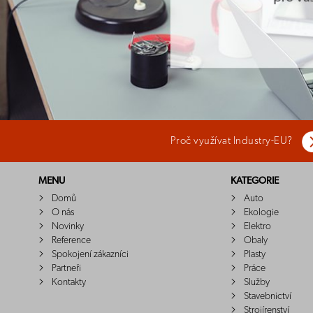
Proč využívat Industry-EU?
MENU
KATEGORIE
Domů
Auto
O nás
Ekologie
Novinky
Elektro
Reference
Obaly
Spokojení zákazníci
Plasty
Partneři
Práce
Kontakty
Služby
Stavebnictví
Strojírenství