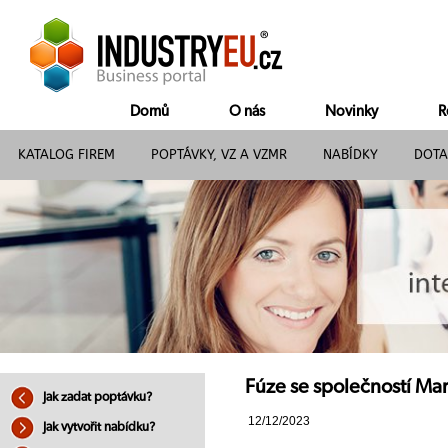
Domů
O nás
Novinky
R
KATALOG FIREM
POPTÁVKY, VZ A VZMR
NABÍDKY
DOTA
Fúze se společností Ma
Jak zadat poptávku?
12/12/2023
Jak vytvořit nabídku?