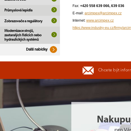
Fax:
+420 558 639 066, 639 036
Průmyslová lepidla
E-mail:
arcimpex@arcimpex.cz
Internet:
www.arcimpex.cz
Zobrazovače a regulátory
https://www.industry-eu.cz/firmy/arci
Modernizace strojů,
zastaralých řídících nebo
hydraulických systémů
Další nabídky
Chcete být infor