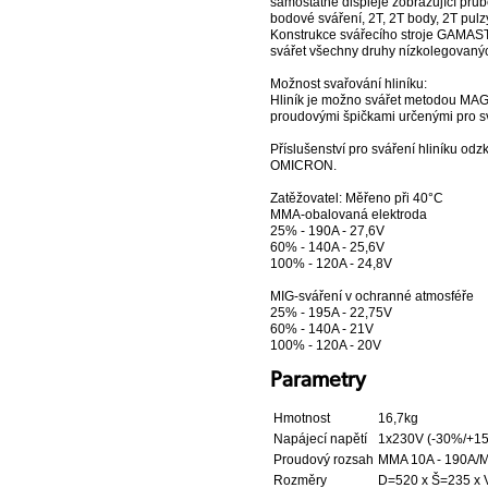
samostatné displeje zobrazující průb
bodové sváření, 2T, 2T body, 2T pulzy
Konstrukce svářecího stroje GAMASTAR
svářet všechny druhy nízkolegovaných
Možnost svařování hliníku:
Hliník je možno svářet metodou MA
proudovými špičkami určenými pro svá
Příslušenství pro sváření hliníku od
OMICRON.
Zatěžovatel: Měřeno při 40°C
MMA-obalovaná elektroda
25% - 190A - 27,6V
60% - 140A - 25,6V
100% - 120A - 24,8V
MIG-sváření v ochranné atmosféře
25% - 195A - 22,75V
60% - 140A - 21V
100% - 120A - 20V
Parametry
Hmotnost
16,7kg
Napájecí napětí
1x230V (-30%/+1
Proudový rozsah
MMA 10A - 190A/M
Rozměry
D=520 x Š=235 x