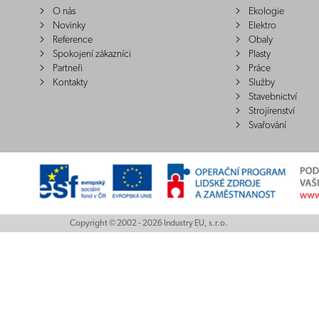
O nás
Ekologie
Novinky
Elektro
Reference
Obaly
Spokojení zákazníci
Plasty
Partneři
Práce
Kontakty
Služby
Stavebnictví
Strojírenství
Svařování
Copyright © 2002 - 2026 Industry EU, s.r.o.