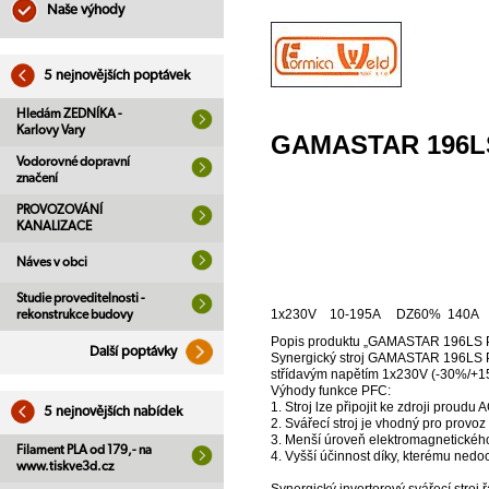
Naše výhody
5 nejnovějších poptávek
Hledám ZEDNÍKA -
Karlovy Vary
GAMASTAR 196L
Vodorovné dopravní
značení
PROVOZOVÁNÍ
KANALIZACE
Náves v obci
Studie proveditelnosti -
1x230V 10-195A DZ60% 140A
rekonstrukce budovy
Popis produktu „GAMASTAR 196LS PFC
Další poptávky
Synergický stroj GAMASTAR 196LS PF
střídavým napětím 1x230V (-30%/+1
Výhody funkce PFC:
1. Stroj lze připojit ke zdroji proudu
5 nejnovějších nabídek
2. Svářecí stroj je vhodný pro provo
3. Menší úroveň elektromagnetického
Filament PLA od 179,- na
4. Vyšší účinnost díky, kterému nedoc
www.tiskve3d.cz