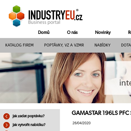
Domů
O nás
Novinky
R
KATALOG FIREM
POPTÁVKY, VZ A VZMR
NABÍDKY
DOTA
GAMASTAR 196LS PFC SY
Jak zadat poptávku?
26/04/2020
Jak vytvořit nabídku?