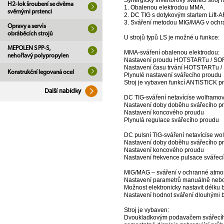
Synergický invertorový svářecí stro
H2-lok šroubení se dvěma
1. Obalenou elektrodou MMA.
svěrnými prstenci
2. DC TIG s dotykovým startem Lift-A
3. Sváření metodou MIG/MAG v ochr
Opravy a servis
obráběcích strojů
U strojů typů LS je možné u funkce:
MEPOLEN S PP-S,
MMA-sváření obalenou elektrodou:
nehořlavý polypropylen
Nastavení proudu HOTSTARTu / S
Nastavení času trvání HOTSTARTu 
Konstrukční legovaná ocel
Plynulé nastavení svářecího proudu
Stroj je vybaven funkcí ANTISTICK p
Další nabídky
DC TIG-sváření netavícíse wolframov
Nastavení doby doběhu svářecího p
Nastavení koncového proudu
Plynulá regulace svářecího proudu
DC pulsní TIG-sváření netavícíse wo
Nastavení doby doběhu svářecího p
Nastavení koncového proudu
Nastavení frekvence pulsace svářec
MIG/MAG – sváření v ochranné atmos
Nastavení parametrů manuálně nebo
Možnost elektronicky nastavit délku
Nastavení hodnot sváření dlouhými bo
Stroj je vybaven:
Dvoukladkovým podavačem svářecího d