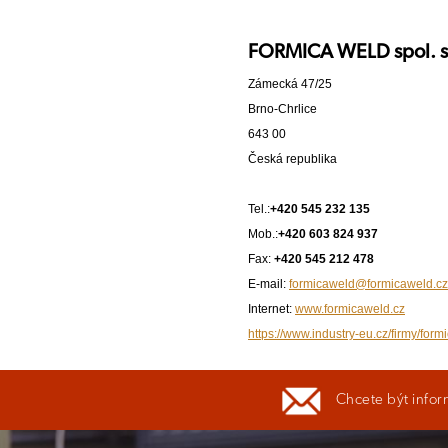
FORMICA WELD spol. s r
Zámecká 47/25
Brno-Chrlice
643 00
Česká republika
Tel.:
+420 545 232 135
Mob.:
+420 603 824 937
Fax:
+420 545 212 478
E-mail:
formicaweld@formicaweld.cz
Internet:
www.formicaweld.cz
https://www.industry-eu.cz/firmy/form
Chcete být infor