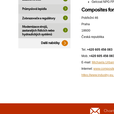
Gelcoat NPG FP –
Composites for
Průmyslová lepidla
Pobřežní 46
Zobrazovače a regulátory
Praha
Modernizace strojů,
18600
zastaralých řídících nebo
hydraulických systémů
Česká republika
Další nabídky
Tel.:
+420 605 456 083
Mob.:
+420 605 456 08
E-mail:
Michaela.Urba
Internet:
www.composit
https://www.industry-eu
Chcete