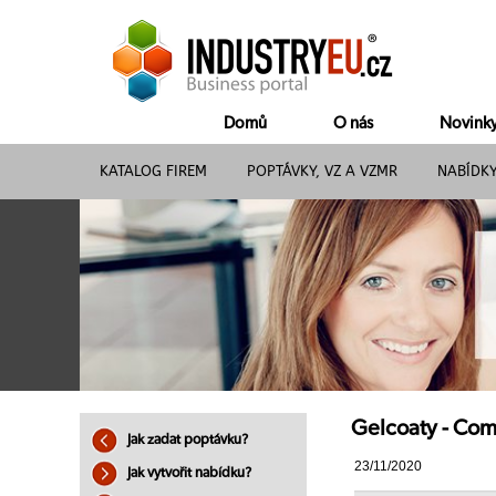
Domů
O nás
Novink
KATALOG FIREM
POPTÁVKY, VZ A VZMR
NABÍDK
Gelcoaty - Comp
Jak zadat poptávku?
23/11/2020
Jak vytvořit nabídku?