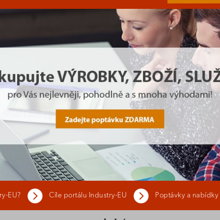
try-EU?
Cíle portálu Industry-EU
Poptávky a nabídky