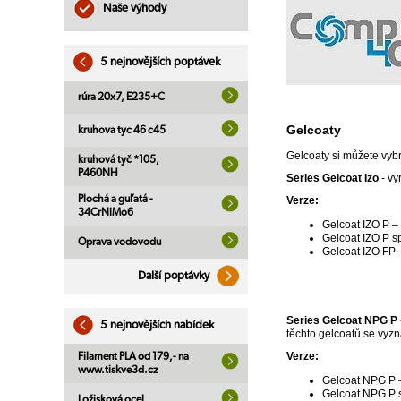
Naše výhody
5 nejnovějších poptávek
rúra 20x7, E235+C
Gelcoaty
kruhova tyc 46 c45
Gelcoaty si můžete vybra
kruhová tyč *105,
P460NH
Series Gelcoat Izo
- vy
Plochá a guľatá -
Verze:
34CrNiMo6
Gelcoat IZO P – 
Gelcoat IZO P sp
Oprava vodovodu
Gelcoat IZO FP –
Další poptávky
Series Gelcoat NPG P
5 nejnovějších nabídek
těchto gelcoatů se vyzn
Verze:
Filament PLA od 179,- na
www.tiskve3d.cz
Gelcoat NPG P – 
Gelcoat NPG P sp
Ložisková ocel