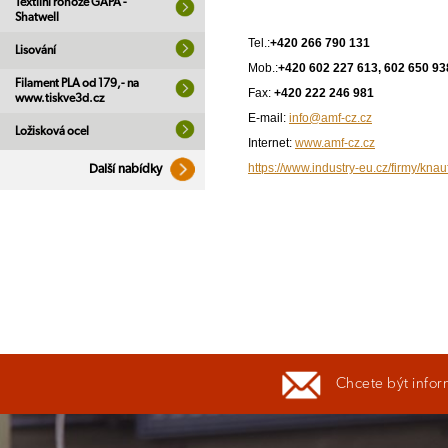
Textilní rohože GAPA -
Shatwell
Tel.:
+420 266 790 131
Lisování
Mob.:
+420 602 227 613, 602 650 93
Filament PLA od 179,- na
Fax:
+420 222 246 981
www.tiskve3d.cz
E-mail:
info@amf-cz.cz
Ložisková ocel
Internet:
www.amf-cz.cz
https://www.industry-eu.cz/firmy/knau
Další nabídky
Chcete být infor