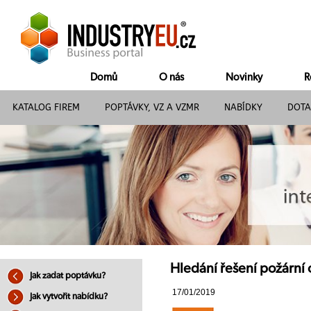
Domů
O nás
Novinky
R
KATALOG FIREM
POPTÁVKY, VZ A VZMR
NABÍDKY
DOTA
Hledání řešení požární 
Jak zadat poptávku?
17/01/2019
Jak vytvořit nabídku?