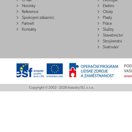
O nás
Ekologie
Novinky
Elektro
Reference
Obaly
Spokojení zákazníci
Plasty
Partneři
Práce
Kontakty
Služby
Stavebnictví
Strojírenství
Svařování
Copyright © 2002 - 2026 Industry EU, s.r.o.