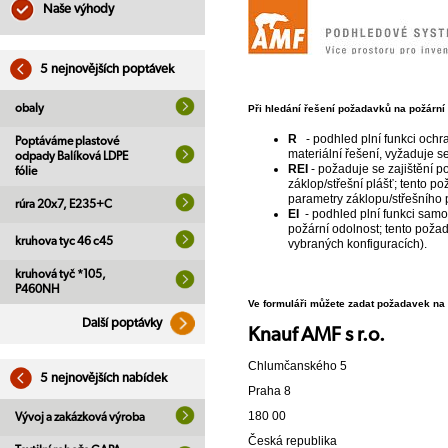
Naše výhody
5 nejnovějších poptávek
obaly
Při hledání řešení požadavků na požární
R
- podhled plní funkci och
Poptáváme plastové
materiální řešení, vyžaduje 
odpady Balíková LDPE
REI
- požaduje se zajištění po
fólie
záklop/střešní plášť; tento p
parametry záklopu/střešního 
rúra 20x7, E235+C
EI
- podhled plní funkci sam
požární odolnost; tento poža
kruhova tyc 46 c45
vybraných konfiguracích).
kruhová tyč *105,
P460NH
Ve formuláři můžete zadat požadavek na
Další poptávky
Knauf AMF s r.o.
Chlumčanského 5
5 nejnovějších nabídek
Praha 8
180 00
Vývoj a zakázková výroba
Česká republika